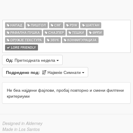
НАПАД
ПИШТОЛ
СМГ
PDW
ШАТГАН
РАФАЛНА ПУШКА
СНАЈПЕР
ТЕШКИ
ФРЛИ
ОРУЖЈЕ ТЕКСТУРА
ЗВУК
КОНФИГУРАЦИЈА
LORE FRIENDLY
Од:
Претходната недела
Подредено под:
Највеќе Симнати
Не беа најдени фајлови, пробај повторно и смени филтени
критериуми
Designed in Alderney
Made in Los Santos