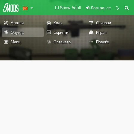
Show Adult
Логирај се
Алатки
Коли
Скинови
Оружја
Скрипти
Играч
Мапи
Останато
Повеќе