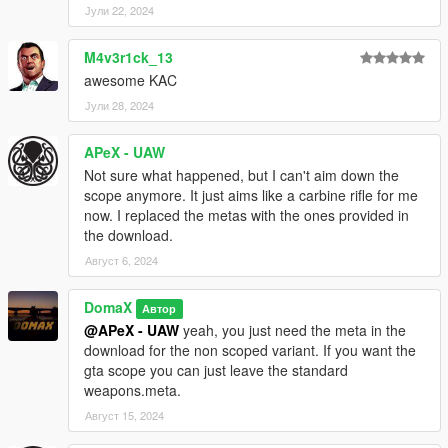
Јули 22, 2024
M4v3r1ck_13
awesome KAC
Јули 28, 2024
APeX - UAW
Not sure what happened, but I can't aim down the
scope anymore. It just aims like a carbine rifle for me
now. I replaced the metas with the ones provided in
the download.
Август 6, 2024
DomaX
Автор
@APeX - UAW
yeah, you just need the meta in the
download for the non scoped variant. If you want the
gta scope you can just leave the standard
weapons.meta.
Август 15, 2024