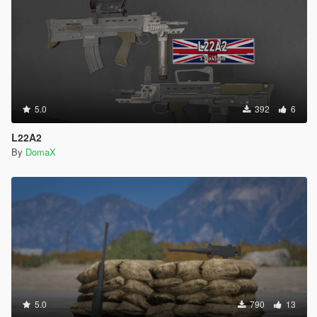
5.0
392
6
L22A2
By
DomaX
5.0
790
13