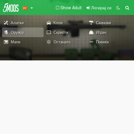
Show Adult
Логирај се
Алатки
Коли
Скинови
Оружја
Скрипти
Играч
Мапи
Останато
Повеќе