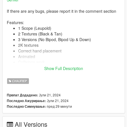
If there are any bugs, please report it in the comment section
Features:
1 Scope (Leupold)
2 Textures (Black & Tan)
3 Versions (No Bipod, Bipod Up & Down)
2K textures
Correct hand placement
Animated
Collisions work
HQ Models
Show Full Description
СНАЈПЕР
-- Replaces marksman rifle --
Јули 21, 2024
Првпат Додадено:
Version 1.0:
Јули 21, 2024
Последно Ажурирање:
Release
пред 29 минути
Последно Симнување:
All Versions