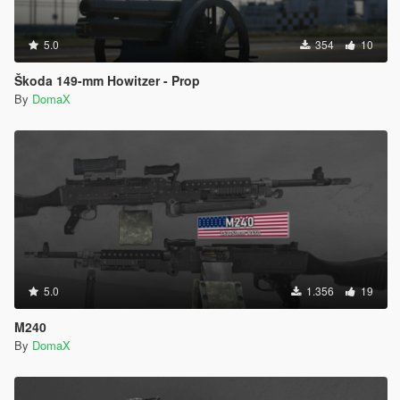
5.0
354
10
Škoda 149-mm Howitzer - Prop
By
DomaX
5.0
1.356
19
M240
By
DomaX