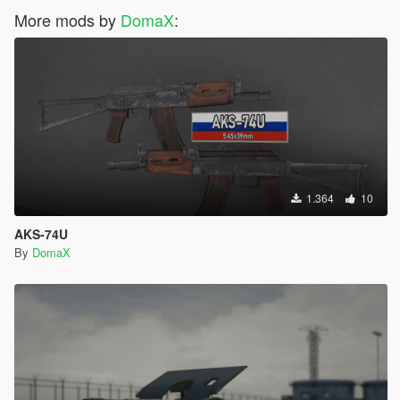
More mods by
DomaX
:
1.364
10
AKS-74U
By
DomaX