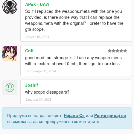
APeX - UAW
So if I replaced the weapons.meta with the one you
provided, is there some way that I can replace the
weapons.meta with the original? I prefer to have the
gta scope.
Август 19, 2024
CnK
good mod. but strange is if i use any weapon mods
with a texture above 10 mb, then i get texture loss.
Септември 11, 2024
Joshif
why scope dissapears?
Јануари 20, 2025
Придружи се на разговорот!
Најави Се
или
Регистрирај се
со сметка за да се придружиш на коментарите.