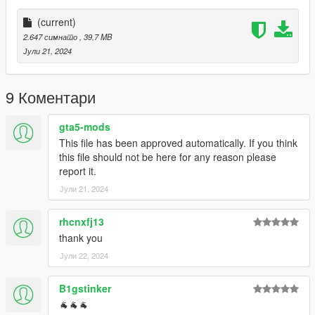
(current)
2.647 симнато
, 39,7 MB
Јули 21, 2024
9 Коментари
gta5-mods
This file has been approved automatically. If you think
this file should not be here for any reason please
report it.
Јули 21, 2024
rhcnxfj13
thank you
Јули 22, 2024
B1gstinker
🐐🐐🐐