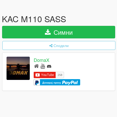
KAC M110 SASS
Симни
Сподели
DomaX
Донирај преку