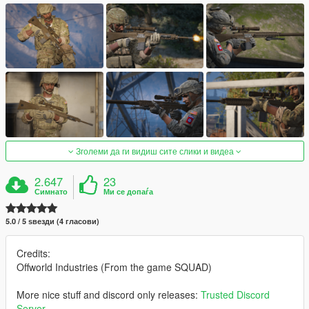
Зголеми да ги видиш сите слики и видеа
2.647
23
Симнато
Ми се допаѓа
5.0 / 5 ѕвезди (4 гласови)
Credits:
Offworld Industries (From the game SQUAD)
More nice stuff and discord only releases:
Trusted Discord
Server