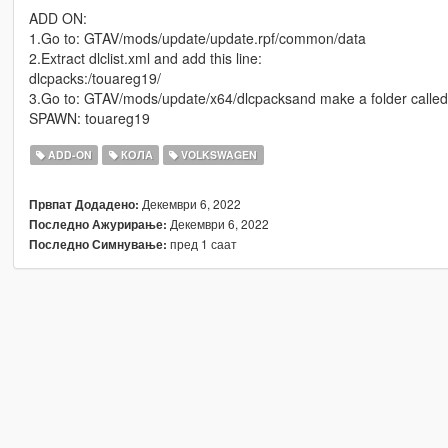
ADD ON:
1.Go to: GTAV/mods/update/update.rpf/common/data
2.Extract dlclist.xml and add this line:
dlcpacks:/touareg19/
3.Go to: GTAV/mods/update/x64/dlcpacksand make a folder called t
SPAWN: touareg19
ADD-ON
КОЛА
VOLKSWAGEN
Декември 6, 2022
Првпат Додадено:
Декември 6, 2022
Последно Ажурирање:
пред 1 саат
Последно Симнување: