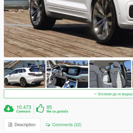
Зголеми да ги видиш
10.473
85
Симнато
Ми се допаѓа
Description
Comments (22)