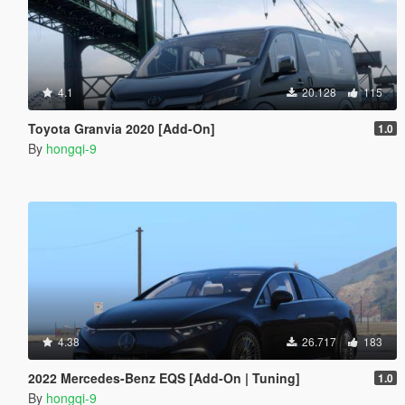
4.1
20.128
115
Toyota Granvia 2020 [Add-On]
1.0
By
hongqi-9
4.38
26.717
183
2022 Mercedes-Benz EQS [Add-On | Tuning]
1.0
By
hongqi-9