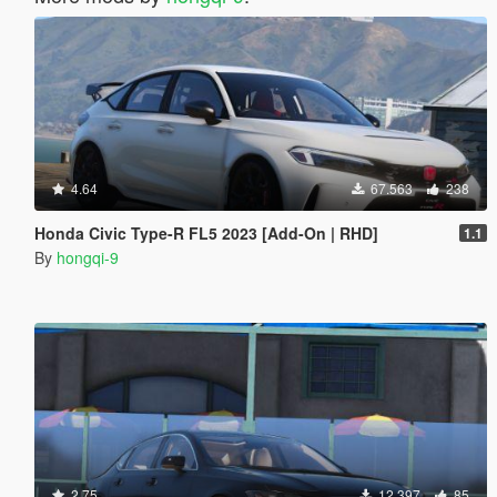
4.64
67.563
238
Honda Civic Type-R FL5 2023 [Add-On | RHD]
1.1
By
hongqi-9
2.75
12.397
85