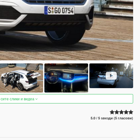
 сите слики и видеа
5.0 / 5 ѕвезди (5 гласови)