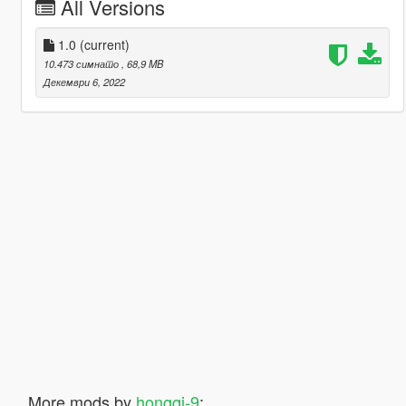
All Versions
1.0
(current)
10.473 симнато
, 68,9 MB
Декември 6, 2022
More mods by
hongqi-9
: