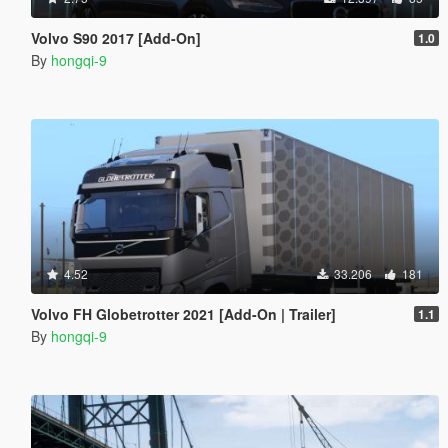
Volvo S90 2017 [Add-On]
1.0
By
hongqi-9
4.52
33.206
181
Volvo FH Globetrotter 2021 [Add-On | Trailer]
1.1
By
hongqi-9