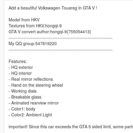
Add a beautiful Volkswagen Touareg in GTA V !
Model from HKV
Textures from HKV.hongqi-9
GTA V convert author:hongqi-9(755054413)
----------------------------------------------------------------------
My QQ group:547819220
----------------------------------------------------------------------
Features:
- HQ exterior
- HQ interior
- Real mirror reflections
- Hand on the steering wheel
- Working dials
- Breakable glass
- Animated rearview mirror
- Color1: body
- Color2: Ambient Light
important! Since this car exceeds the GTA 5 sided limit, some part