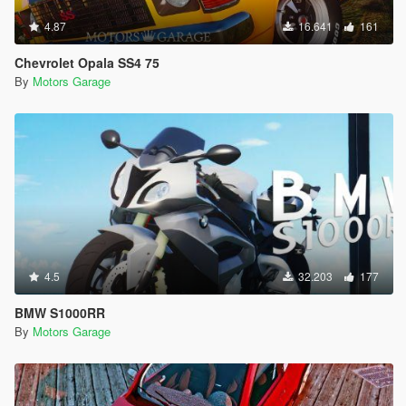
4.87
16.641
161
Chevrolet Opala SS4 75
By
Motors Garage
4.5
32.203
177
BMW S1000RR
By
Motors Garage