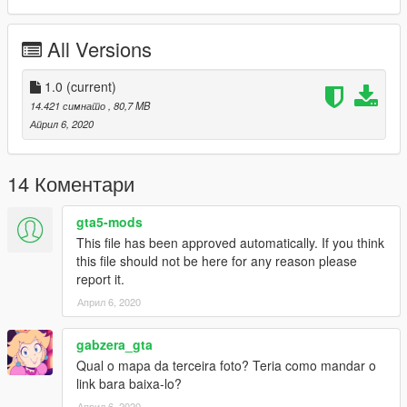
--------------------------------------------------------------
Sorry for my English.
All Versions
-------------------- Info PT-BR --------------
1.0
(current)
- Créditos: RC3D, Julio 3D, Turn10 Studios, Denys3D, GTAALL,
14.421 симнато
, 80,7 MB
Gustavo
Април 6, 2020
- Convertido por: Motors Garage (Razor)
Spawn ID: fox
14 Коментари
TUNING LIST:
gta5-mods
This file has been approved automatically. If you think
.5 Spoilers
this file should not be here for any reason please
report it.
.3 Para-choques frontais
Април 6, 2020
.1 Abafador
gabzera_gta
.4 níveis de suspensão customizados
Qual o mapa da terceira foto? Teria como mandar o
link bara baixa-lo?
-----------------------------------------------
Април 6, 2020