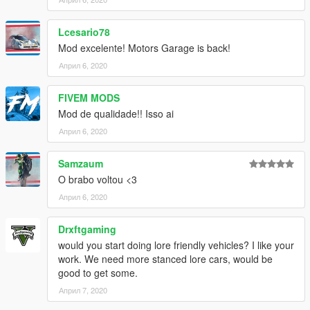
caso queira mais mods como esse, mantenha os créditos, e o
Lcesario78
link original de download!
Mod excelente! Motors Garage is back!
Peço com muita educação que respeite o trabalho dos outros.
Април 6, 2020
********************BRAZIL********************
FIVEM MODS
Mod de qualidade!! Isso ai
Април 6, 2020
Samzaum
O brabo voltou <3
Април 6, 2020
Drxftgaming
would you start doing lore friendly vehicles? I like your
work. We need more stanced lore cars, would be
good to get some.
Април 7, 2020