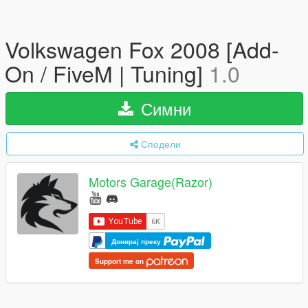
Volkswagen Fox 2008 [Add-
On / FiveM | Tuning]
1.0
Симни
Сподели
Motors Garage(Razor)
Донирај преку
Support me on