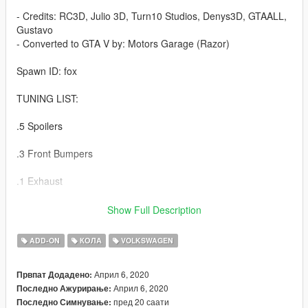
- Credits: RC3D, Julio 3D, Turn10 Studios, Denys3D, GTAALL,
Gustavo
- Converted to GTA V by: Motors Garage (Razor)
Spawn ID: fox
TUNING LIST:
.5 Spoilers
.3 Front Bumpers
.1 Exhaust
.4 Custom suspension levels
Show Full Description
-----------------------------------------------
ADD-ON
КОЛА
VOLKSWAGEN
if you want more mods like this, keep the credits, and the
Април 6, 2020
Првпат Додадено:
original download link!
Април 6, 2020
Последно Ажурирање:
пред 20 саати
Последно Симнување:
I ask very politely to respect the work of others.