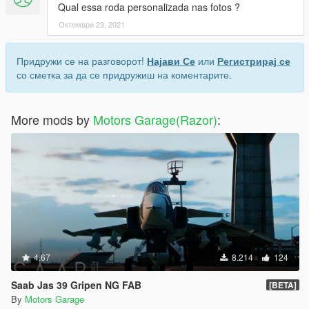
Qual essa roda personalizada nas fotos ?
Октомври 23, 2021
Придружи се на разговорот!
Најави Се
или
Регистрирај се
со сметка за да се придружиш на коментарите.
More mods by
Motors Garage(Razor)
:
4.67
8.214
124
Saab Jas 39 Gripen NG FAB
[BETA]
By
Motors Garage