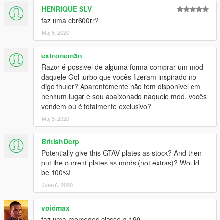
HENRIQUE SLV
faz uma cbr600rr?
Мај 5, 2020
extremem3n
Razor é possivel de alguma forma comprar um mod
daquele Gol turbo que vocês fizeram inspirado no
digo thuler? Aparentemente não tem disponivel em
nenhum lugar e sou apaixonado naquele mod, vocês
vendem ou é totalmente exclusivo?
Мај 5, 2020
BritishDerp
Potentially give this GTAV plates as stock? And then
put the current plates as mods (not extras)? Would
be 100%!
Јуни 6, 2020
voidmax
faz uma mercedes classe a 190