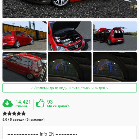
Зголеми да ги видиш сите слики и видеа
14.421
93
Симни
Ми се допаѓа
5.0 / 5 ѕвезди (3 гласови)
-------------------- Info EN --------------