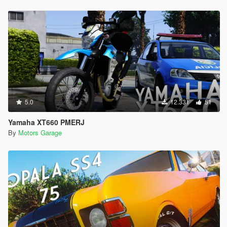
5.0
12.331
51
Yamaha XT660 PMERJ
By
Motors Garage