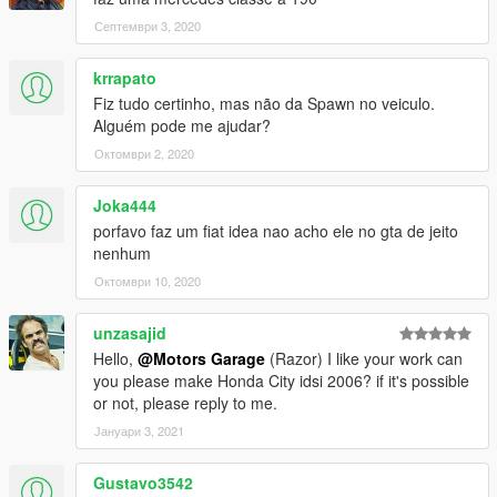
Септември 3, 2020
krrapato
Fiz tudo certinho, mas não da Spawn no veiculo.
Alguém pode me ajudar?
Октомври 2, 2020
Joka444
porfavo faz um fiat idea nao acho ele no gta de jeito
nenhum
Октомври 10, 2020
unzasajid
Hello,
@Motors Garage
(Razor) I like your work can
you please make Honda City idsi 2006? if it's possible
or not, please reply to me.
Јануари 3, 2021
Gustavo3542