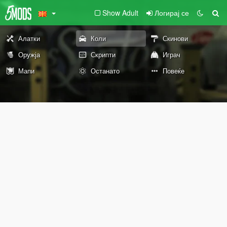
Show Adult
Логирај се
Алатки
Коли
Скинови
Оружја
Скрипти
Играч
Мапи
Останато
Повеќе