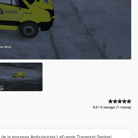
5.0 / 5 ѕвезди (1 гласај)
o de la empresa Ambulancias LaFuente Transport Sanitari,