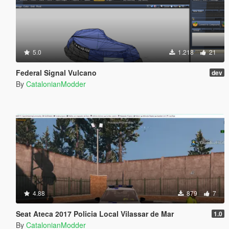
5.0
1.218
21
Federal Signal Vulcano
dev
By
CatalonianModder
4.88
879
7
Seat Ateca 2017 Policia Local Vilassar de Mar
1.0
By
CatalonianModder