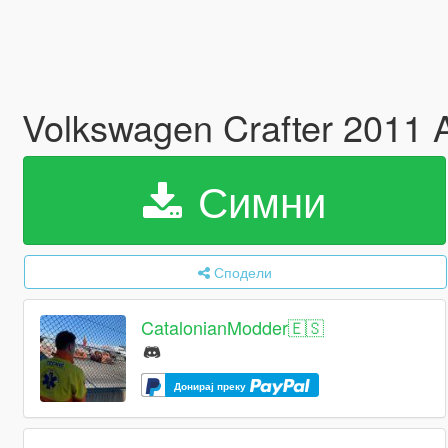
Volkswagen Crafter 2011 
Симни
Сподели
CatalonianModder🇪🇸
Донирај преку