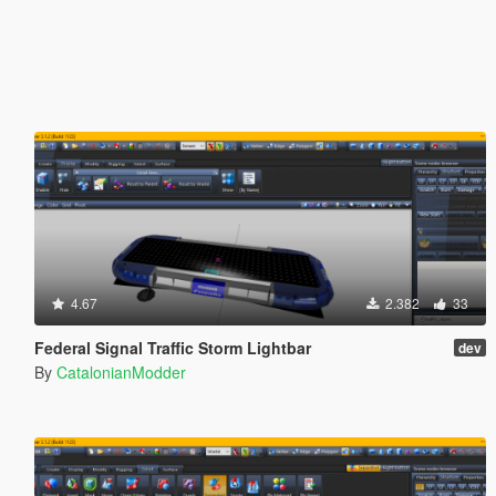
4.67
2.382
33
Federal Signal Traffic Storm Lightbar
dev
By
CatalonianModder