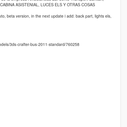
A CABINA ASISTENIAL, LUCES ELS Y OTRAS COSAS
 beta version, in the next update i add: back part, lights els,
models/3ds-crafter-bus-2011-standard/760258