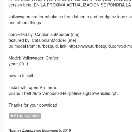
version beta, EN LA PROXIMA ACTUALIZACION SE PONDRA L
volkswagen crafter mbulance from lafuente and rodriguez lopez auto,
and others things
converted by: CatalonianModder (me)
textured by: CatalonianModder (me)
3d model from: turbosquid, link: https://www.turbosquid.com/3d-
Model: Volkswagen Crafter
year: 2011
how to Install:
install with openIV in here:
Grand Theft Auto V\mods\x64e.rpf\levels\gta5\vehicles.rpf\
Thanks for your download
ИТНО ВОЗИЛО
Декември 5, 2019
Првпат Додадено: