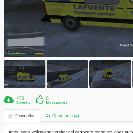
473
5
Симнато
Ми се допаѓа
Description
Comments (4)
Ambulancia volkswagen crafter del carrozero rodriguez lopez aut