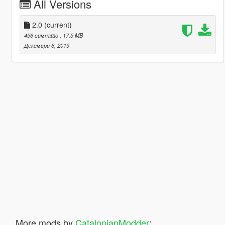
All Versions
2.0
(current)
456 симнато
, 17,5 MB
Декември 6, 2019
More mods by
CatalonianModder
: