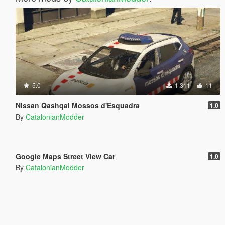
5.0
1.311
11
Nissan Qashqai Mossos d'Esquadra
1.0
By
CatalonianModder
5.0
660
14
Google Maps Street View Car
1.0
By
CatalonianModder