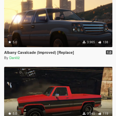
5.0
3.965
138
Albany Cavalcade (Improved) [Replace]
1.0
By
Dani02
5.0
3.545
119