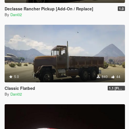
Declasse Rancher Pickup [Add-On / Replace]
1.0
By
Dani02
5.0
840
44
Classic Flatbed
1.1 [FINAL]
By
Dani02