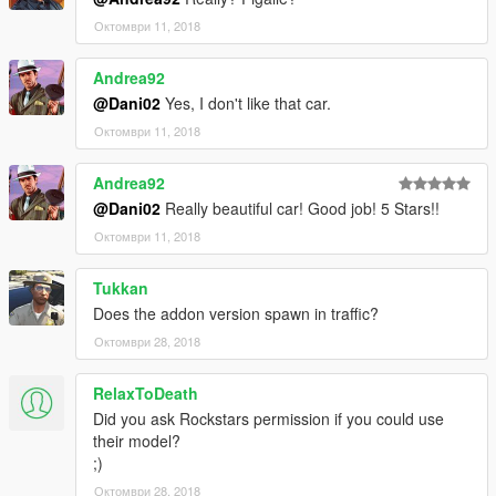
Октомври 11, 2018
Andrea92
@Dani02
Yes, I don't like that car.
Октомври 11, 2018
Andrea92
@Dani02
Really beautiful car! Good job! 5 Stars!!
Октомври 11, 2018
Tukkan
Does the addon version spawn in traffic?
Октомври 28, 2018
RelaxToDeath
Did you ask Rockstars permission if you could use
their model?
;)
Октомври 28, 2018