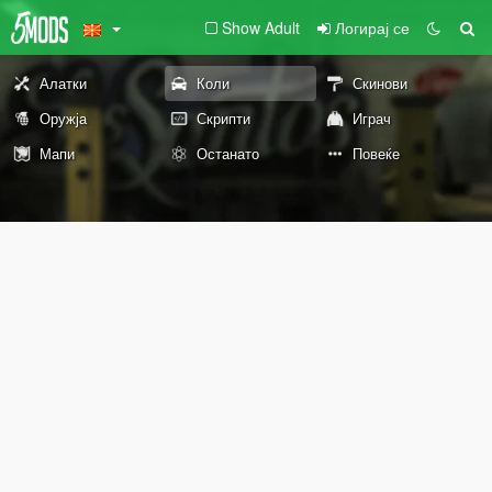
Show Adult
Логирај се
Алатки
Коли
Скинови
Оружја
Скрипти
Играч
Мапи
Останато
Повеќе