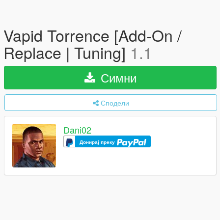
Vapid Torrence [Add-On /
Replace | Tuning]
1.1
Симни
Сподели
Dani02
Донирај преку