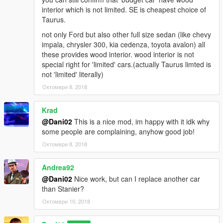
interior which is not limited. SE is cheapest choice of
Taurus.
not only Ford but also other full size sedan (like chevy
impala, chrysler 300, kia cedenza, toyota avalon) all
these provides wood interior. wood interior is not
special right for 'limited' cars.(actually Taurus limted is
not 'limited' literally)
Октомври 8, 2018
Krad
@Dani02
This is a nice mod, im happy with it idk why
some people are complaining, anyhow good job!
Октомври 8, 2018
Andrea92
@Dani02
Nice work, but can I replace another car
than Stanier?
Октомври 10, 2018