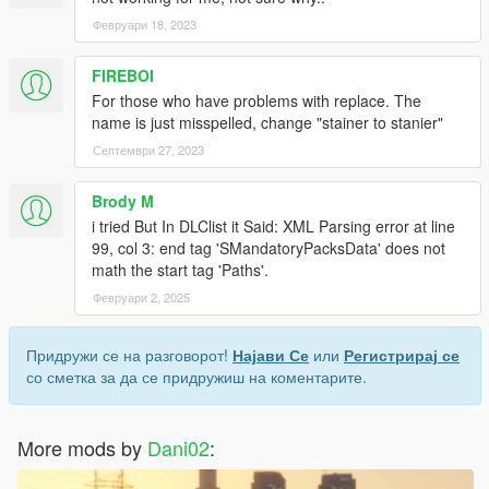
Февруари 18, 2023
FIREBOI
For those who have problems with replace. The
name is just misspelled, change "stainer to stanier"
Септември 27, 2023
Brody M
i tried But In DLClist it Said: XML Parsing error at line
99, col 3: end tag 'SMandatoryPacksData' does not
math the start tag 'Paths'.
Февруари 2, 2025
Придружи се на разговорот!
Најави Се
или
Регистрирај се
со сметка за да се придружиш на коментарите.
More mods by
Dani02
: