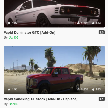
4.97
5.508
183
Vapid Dominator GTC [Add-On]
1.0
By
Dani02
4.93
6.831
183
Vapid Sandking XL Stock [Add-On / Replace]
1.1
By
Dani02