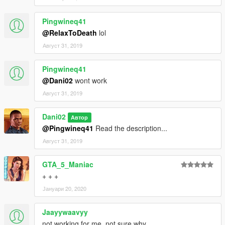
Pingwineq41
@RelaxToDeath
lol
Август 31, 2019
Pingwineq41
@Dani02
wont work
Август 31, 2019
Dani02
Автор
@Pingwineq41
Read the description...
Август 31, 2019
GTA_5_Maniac
+ + +
Јануари 20, 2020
Jaayywaavyy
not working for me, not sure why..