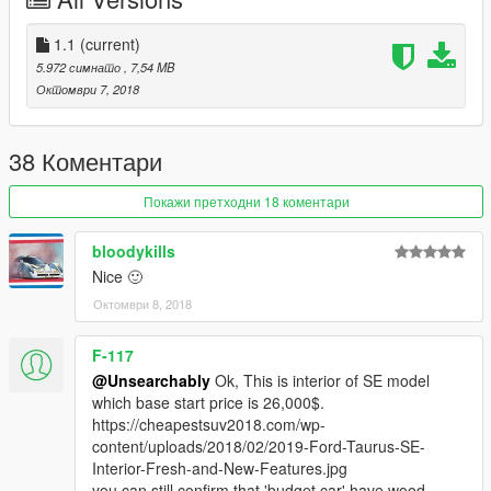
1.1
(current)
5.972 симнато
, 7,54 MB
Октомври 7, 2018
38 Коментари
Покажи претходни 18 коментари
bloodykills
Nice 🙂
Октомври 8, 2018
F-117
@Unsearchably
Ok, This is interior of SE model
which base start price is 26,000$.
https://cheapestsuv2018.com/wp-
content/uploads/2018/02/2019-Ford-Taurus-SE-
Interior-Fresh-and-New-Features.jpg
you can still confirm that 'budget car' have wood