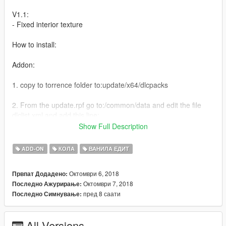
V1.1:
- Fixed interior texture
How to install:
Addon:
1. copy to torrence folder to:update/x64/dlcpacks
2. From the update.rpf go to:/common/data and edit the file
dlclist.xml and add this line:
Show Full Description
dlcpacks:\torrence\
ADD-ON
КОЛА
ВАНИЛА ЕДИТ
Replace:
Октомври 6, 2018
Првпат Додадено:
Go to x64e.rpf\levels\gta5\vehicles.rpf\
Октомври 7, 2018
Последно Ажурирање:
пред 8 саати
Последно Симнување:
Spawn name: torrence
Replace: Stanier
All Versions