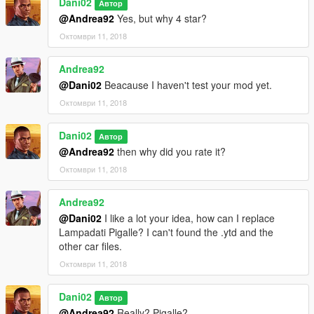
Dani02
Автор
@Andrea92
Yes, but why 4 star?
Октомври 11, 2018
Andrea92
@Dani02
Beacause I haven't test your mod yet.
Октомври 11, 2018
Dani02
Автор
@Andrea92
then why did you rate it?
Октомври 11, 2018
Andrea92
@Dani02
I like a lot your idea, how can I replace
Lampadati Pigalle? I can't found the .ytd and the
other car files.
Октомври 11, 2018
Dani02
Автор
@Andrea92
Really? Pigalle?