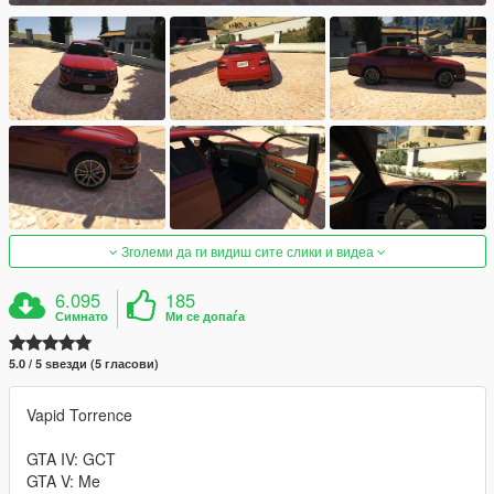
Зголеми да ги видиш сите слики и видеа
6.095
185
Симнато
Ми се допаѓа
5.0 / 5 ѕвезди (5 гласови)
Vapid Torrence
GTA IV: GCT
GTA V: Me