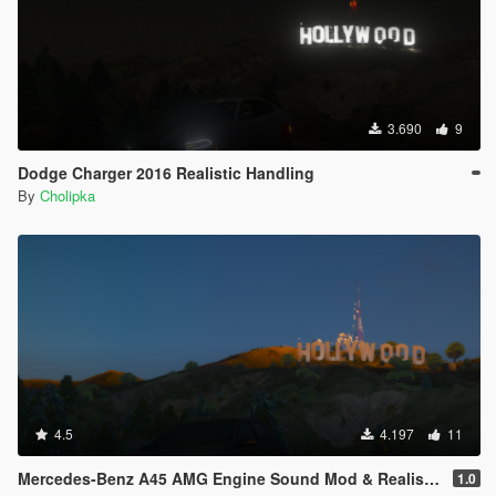
3.690
9
Dodge Charger 2016 Realistic Handling
By
Cholipka
4.5
4.197
11
Mercedes-Benz A45 AMG Engine Sound Mod & Realistic Handling
1.0