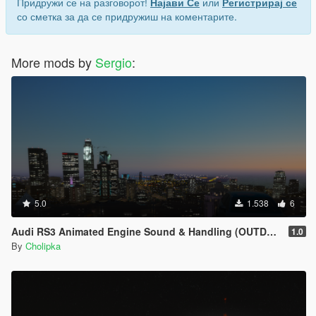
Придружи се на разговорот!
Најави Се
или
Регистрирај се
со сметка за да се придружиш на коментарите.
More mods by
Sergio
:
5.0
1.538
6
Audi RS3 Animated Engine Sound & Handling (OUTDATED)
1.0
By
Cholipka