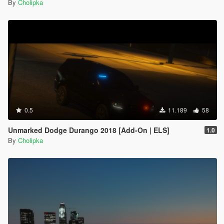
By
Cholipka
0.5
11.189
58
Unmarked Dodge Durango 2018 [Add-On | ELS]
1.0
By
Cholipka