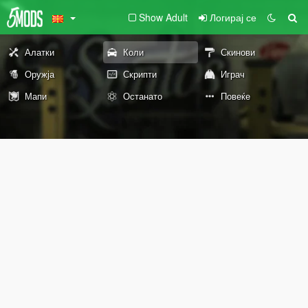
Show Adult
Логирај се
Алатки
Коли
Скинови
Оружја
Скрипти
Играч
Мапи
Останато
Повеќе