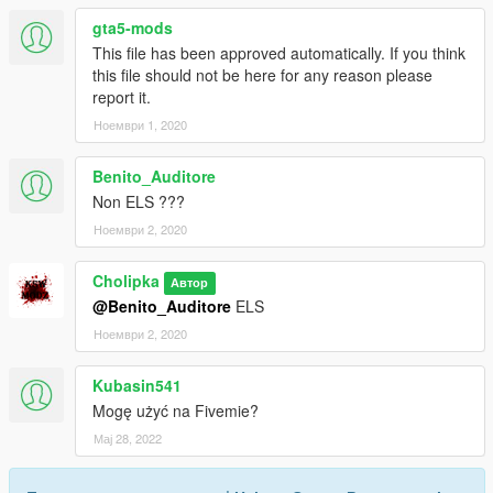
gta5-mods
This file has been approved automatically. If you think
this file should not be here for any reason please
report it.
Ноември 1, 2020
Benito_Auditore
Non ELS ???
Ноември 2, 2020
Cholipka
Автор
@Benito_Auditore
ELS
Ноември 2, 2020
Kubasin541
Mogę użyć na Fivemie?
Мај 28, 2022