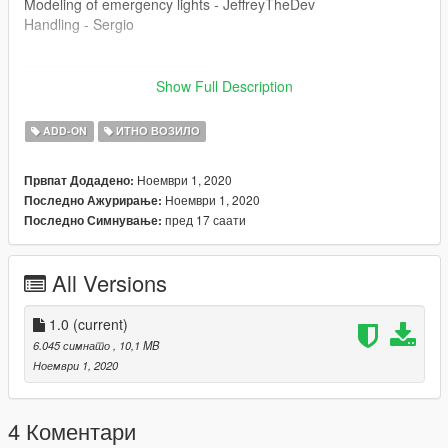
Modeling of emergency lights - JeffreyTheDev
Handling - Sergio
-------------------------------------
Show Full Description
Enter the game "police9"
ADD-ON
ИТНО ВОЗИЛО
Join discord for more: https://discord.gg/yVhmxN9
Ноември 1, 2020
Првпат Додадено:
Pozdrawiam Pana Glazurnika, Sekundera, Pjoterka (Gabrysie),
Ноември 1, 2020
Последно Ажурирање:
Wafelka, Koparkowego, Jeffa, Squetcha oraz naszego Pana
пред 17 саати
Последно Симнување:
Komendanta
All Versions
1.0
(current)
6.045 симнато
, 10,1 MB
Ноември 1, 2020
4 Коментари