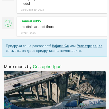
model
Декември 19, 2023
GamerGirl35
the dials are not there
Јули 1, 2025
Придружи се на разговорот!
Најави Се
или
Регистрирај се
со сметка за да се придружиш на коментарите.
More mods by
CristopherIgor
: