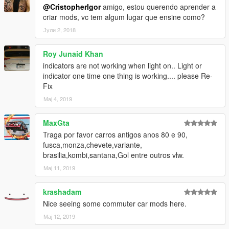
@CristopherIgor
amigo, estou querendo aprender a
criar mods, vc tem algum lugar que ensine como?
Јули 2, 2018
Roy Junaid Khan
indicators are not working when light on.. Light or
indicator one time one thing is working.... please Re-
Fix
Мај 4, 2019
MaxGta
Traga por favor carros antigos anos 80 e 90,
fusca,monza,chevete,variante,
brasilia,kombi,santana,Gol entre outros vlw.
Мај 11, 2019
krashadam
Nice seeing some commuter car mods here.
Мај 12, 2019