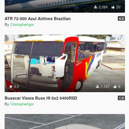
2.266
20
ATR 72-500 Azul Airlines Brazilian
4.0
By
CristopherIgor
5.0
1.157
6
Busscar Vissta Buss HI 6x2 0400RSD
1.0
By
CristopherIgor