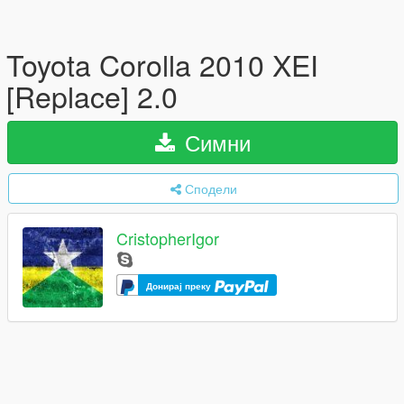
Toyota Corolla 2010 XEI
[Replace] 2.0
Симни
Сподели
CristopherIgor
Донирај преку