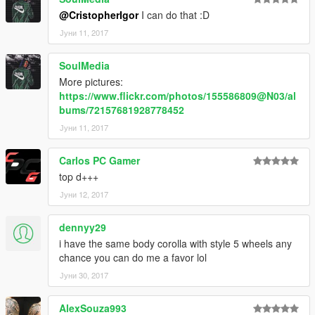
@CristopherIgor
I can do that :D
Јуни 11, 2017
SoulMedia
More pictures:
https://www.flickr.com/photos/155586809@N03/al
bums/72157681928778452
Јуни 11, 2017
Carlos PC Gamer
top d+++
Јуни 12, 2017
dennyy29
i have the same body corolla with style 5 wheels any
chance you can do me a favor lol
Јуни 30, 2017
AlexSouza993