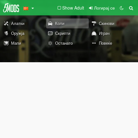
Show Adult
Логирај се
Алатки
Коли
Скинови
Оружја
Скрипти
Играч
Мапи
Останато
Повеќе