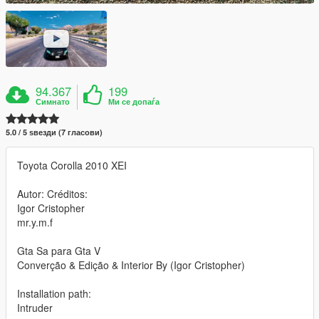
94.367
199
Симнато
Ми се допаѓа
5.0 / 5 ѕвезди (7 гласови)
Toyota Corolla 2010 XEI
Autor: Créditos:
Igor Cristopher
mr.y.m.f
Gta Sa para Gta V
Converção & Edição & Interior By (Igor Cristopher)
Installation path:
Intruder