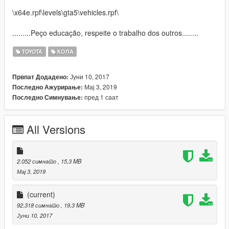
\x64e.rpf\levels\gta5\vehicles.rpf\
.........Peço educação, respeite o trabalho dos outros........
TOYOTA
КОЛА
Јуни 10, 2017
Првпат Додадено:
Мај 3, 2019
Последно Ажурирање:
пред 1 саат
Последно Симнување:
All Versions
2.052 симнато
, 15,3 MB
Мај 3, 2019
(current)
92.318 симнато
, 19,3 MB
Јуни 10, 2017