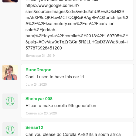
https://www.google.com/url?
sa=i&source=images&cd=&ved=2ahUKEwiQ8cHi39_
mAhXP8qQKHcwMCTQQjRx6BAgBEAQ&url=https%3
A%2F%2Fksa.motory.com%2Fen%2Fcars-for-
sale%2Fjeddah-
haraj%2Ftoyota%2Fcorolla%2F2013%2F169705%2F
&psig=AOvVaw0oTqZrGCm5R2LLHQsD3WWg&ust=1
577876928451260
Декември 31, 2019
RuneDragon
Cool. I used to have this car irl.
Јули 24, 2020
Shehryar 008
Hi can u make corolla 9th generation
Септември 23, 2020
Sense12
Can you please do Corolla AE92 its a south africa