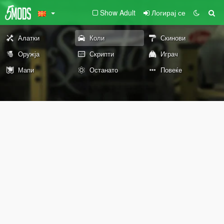
Show Adult
Логирај се
Алатки
Коли
Скинови
Оружја
Скрипти
Играч
Мапи
Останато
Повеќе