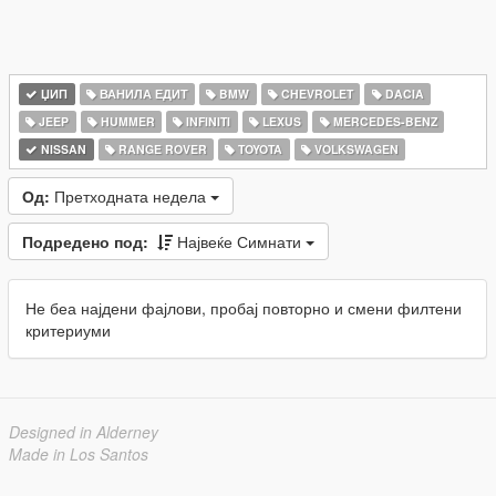
ЏИП
ВАНИЛА ЕДИТ
BMW
CHEVROLET
DACIA
JEEP
HUMMER
INFINITI
LEXUS
MERCEDES-BENZ
NISSAN
RANGE ROVER
TOYOTA
VOLKSWAGEN
Од:
Претходната недела
Подредено под:
Највеќе Симнати
Не беа најдени фајлови, пробај повторно и смени филтени
критериуми
Designed in Alderney
Made in Los Santos