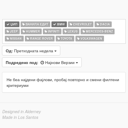
ЏИП
ВАНИЛА ЕДИТ
BMW
CHEVROLET
DACIA
JEEP
HUMMER
INFINITI
LEXUS
MERCEDES-BENZ
NISSAN
RANGE ROVER
TOYOTA
VOLKSWAGEN
Од:
Претходната недела
Подредено под:
Најнови Верзии
Не беа најдени фајлови, пробај повторно и смени филтени
критериуми
Designed in Alderney
Made in Los Santos