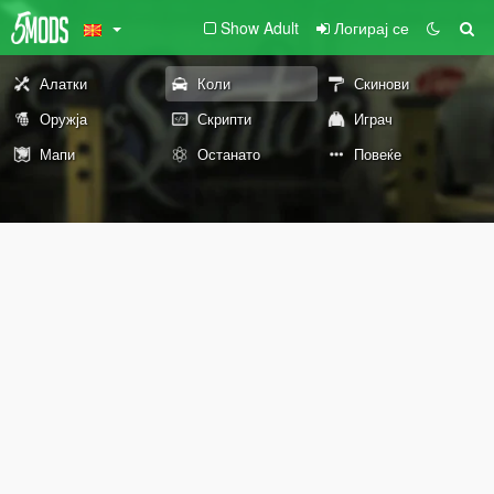
Show Adult
Логирај се
Алатки
Коли
Скинови
Оружја
Скрипти
Играч
Мапи
Останато
Повеќе