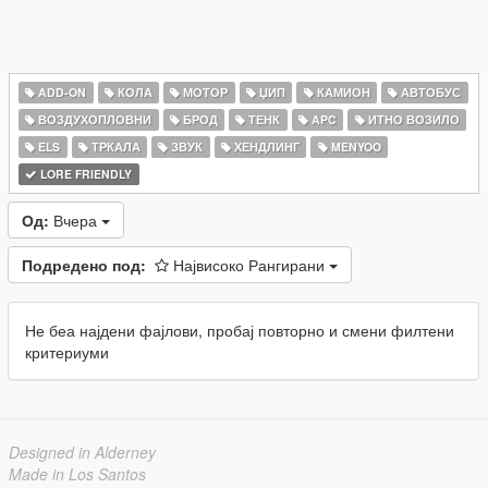
ADD-ON
КОЛА
МОТОР
ЏИП
КАМИОН
АВТОБУС
ВОЗДУХОПЛОВНИ
БРОД
ТЕНК
APC
ИТНО ВОЗИЛО
ELS
ТРКАЛА
ЗВУК
ХЕНДЛИНГ
MENYOO
LORE FRIENDLY
Од:
Вчера
Подредено под:
Највисоко Рангирани
Не беа најдени фајлови, пробај повторно и смени филтени
критериуми
Designed in Alderney
Made in Los Santos