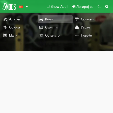
Show Adult
Логирај се
Алатки
Коли
Скинови
Оружја
Скрипти
Играч
Мапи
Останато
Повеќе