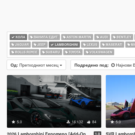
КОЛА
ВАНИЛА ЕДИТ
ASTON MARTIN
AUDI
BENTLEY
JAGUAR
JEEP
LAMBORGHINI
LEXUS
MASERATI
M
ROLLS ROYCE
SUBARU
TOYOTA
VOLKSWAGEN
Од:
Претходниот месец
Подредено под:
Најнови 
5.0
16.132
84
5.0
2026 Lamborghini Fenomeno [Add-On | Extras]
SVR Lamborghini Aventador Auto Veloce 
1.0