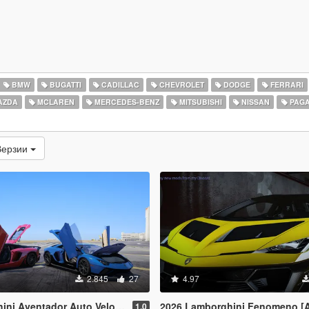
BMW
BUGATTI
CADILLAC
CHEVROLET
DODGE
FERRARI
AZDA
MCLAREN
MERCEDES-BENZ
MITSUBISHI
NISSAN
PAGA
Верзии
2.845
27
4.97
& Lamborghini Aventador LP780-4 Ultimae [Add-On | Legacy | Enhanced]
2026 Lamborghini Fenomeno [
1.0