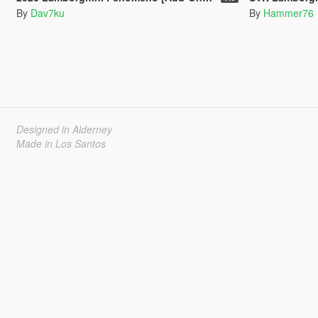
By
Dav7ku
By
Hammer76
Designed in Alderney
Made in Los Santos