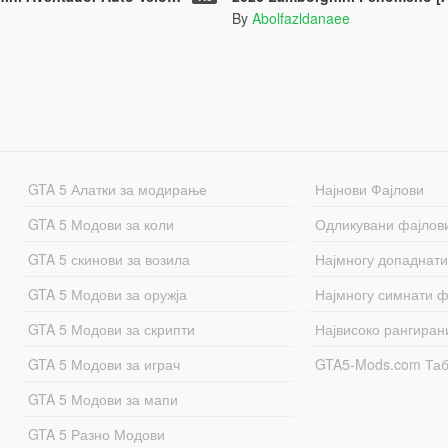
By
Abolfazldanaee
GTA 5 Алатки за модирање
Најнови Фајлови
GTA 5 Модови за коли
Одликувани фајлов
GTA 5 скинови за возила
Најмногу допаднати
GTA 5 Модови за оружја
Најмногу симнати ф
GTA 5 Модови за скрипти
Највисоко рангиран
GTA 5 Модови за играч
GTA5-Mods.com Та
GTA 5 Модови за мапи
GTA 5 Разно Модови