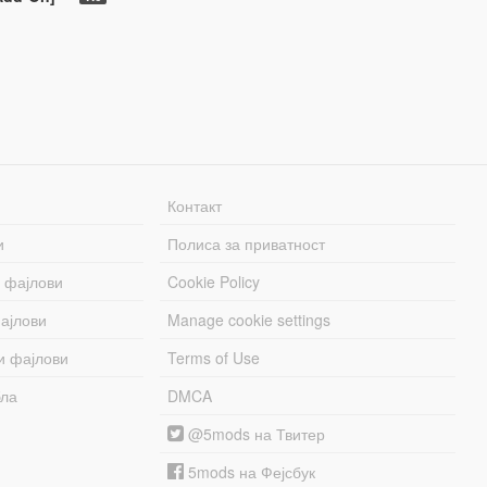
Контакт
и
Полиса за приватност
 фајлови
Cookie Policy
ајлови
Manage cookie settings
и фајлови
Terms of Use
бла
DMCA
@5mods на Твитер
5mods на Фејсбук