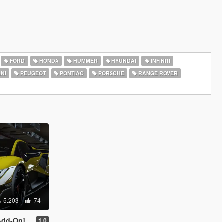
FORD
HONDA
HUMMER
HYUNDAI
INFINITI
NI
PEUGEOT
PONTIAC
PORSCHE
RANGE ROVER
5.203
74
Add-On]
1.0