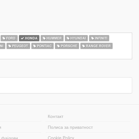
FORD
HONDA
HUMMER
HYUNDAI
INFINITI
NI
PEUGEOT
PONTIAC
PORSCHE
RANGE ROVER
Контакт
и
Полиса за приватност
 фајлови
Cookie Policy