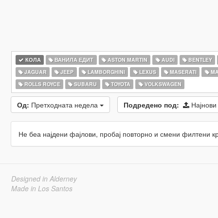
КОЛА
ВАНИЛА ЕДИТ
ASTON MARTIN
AUDI
BENTLEY
JAGUAR
JEEP
LAMBORGHINI
LEXUS
MASERATI
MA
ROLLS ROYCE
SUBARU
TOYOTA
VOLKSWAGEN
Од:
Претходната недела
Подредено под:
Најнови
Не беа најдени фајлови, пробај повторно и смени филтени к
Designed in Alderney
Made in Los Santos