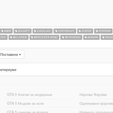
BMW
BUGATTI
CADILLAC
CHEVROLET
DODGE
FERRARI
ZDA
MCLAREN
MERCEDES-BENZ
MITSUBISHI
NISSAN
PAGA
 Поставени
ритериуми
GTA 5 Алатки за модирање
Најнови Фајлови
GTA 5 Модови за коли
Одликувани фајлов
GTA 5 скинови за возила
Најмногу допаднати