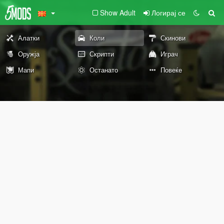
Show Adult
Логирај се
Алатки
Коли
Скинови
Оружја
Скрипти
Играч
Мапи
Останато
Повеќе