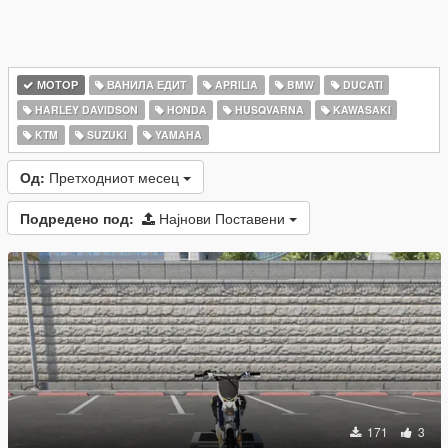
МОТОР
ВАНИЛА ЕДИТ
APRILIA
BMW
DUCATI
HARLEY DAVIDSON
HONDA
HUSQVARNA
KAWASAKI
KTM
SUZUKI
YAMAHA
Од:
Претходниот месец
Подредено под:
Најнови Поставени
171
3