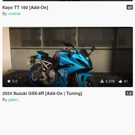
Kayo TT 160 [Add-On]
all
By
melinik
5.0
4.208
41
2024 Suzuki GSX-8R [Add-On | Tuning]
1.0
By
galen_