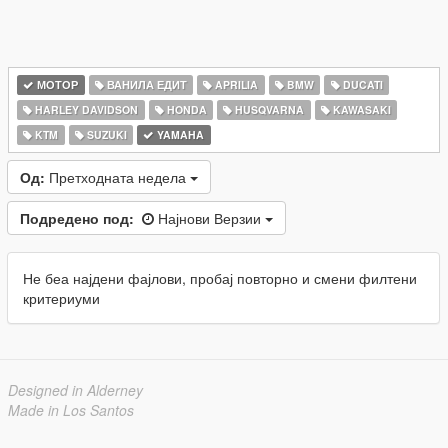
МОТОР
ВАНИЛА ЕДИТ
APRILIA
BMW
DUCATI
HARLEY DAVIDSON
HONDA
HUSQVARNA
KAWASAKI
KTM
SUZUKI
YAMAHA
Од:
Претходната недела
Подредено под:
Најнови Верзии
Не беа најдени фајлови, пробај повторно и смени филтени
критериуми
Designed in Alderney
Made in Los Santos