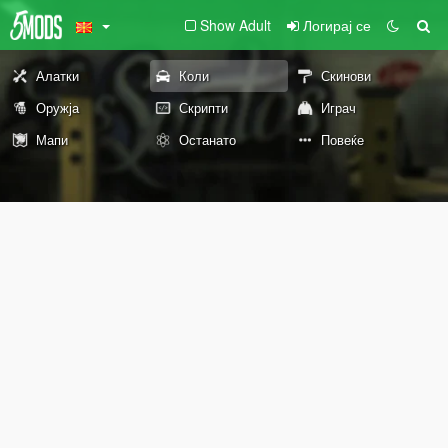
Show Adult
Логирај се
Алатки
Коли
Скинови
Оружја
Скрипти
Играч
Мапи
Останато
Повеќе