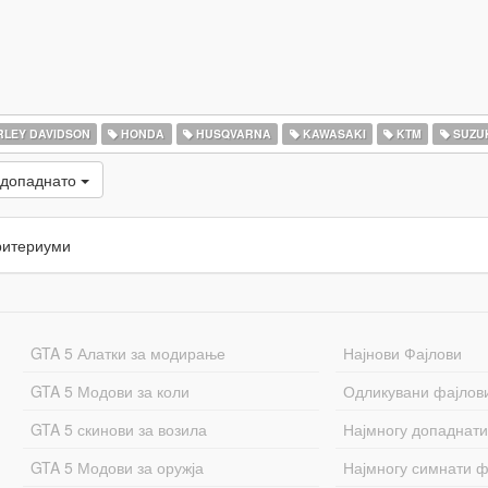
LEY DAVIDSON
HONDA
HUSQVARNA
KAWASAKI
KTM
SUZU
 допаднато
ритериуми
GTA 5 Алатки за модирање
Најнови Фајлови
GTA 5 Модови за коли
Одликувани фајлов
GTA 5 скинови за возила
Најмногу допаднати
GTA 5 Модови за оружја
Најмногу симнати ф