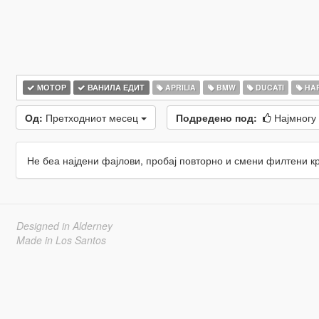
МОТОР
ВАНИЛА ЕДИТ
APRILIA
BMW
DUCATI
HAR
Од:
Претходниот месец
Подредено под:
Најмногу
Не беа најдени фајлови, пробај повторно и смени филтени к
Designed in Alderney
Made in Los Santos