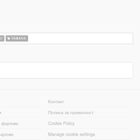
KI
YAMAHA
Контакт
и
Полиса за приватност
 фајлови
Cookie Policy
ајлови
Manage cookie settings