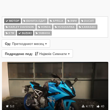
МОТОР
ВАНИЛА ЕДИТ
APRILIA
BMW
DUCATI
HARLEY DAVIDSON
HONDA
HUSQVARNA
KAWASAKI
KTM
SUZUKI
YAMAHA
Од:
Претходниот месец
Подредено под:
Највеќе Симнати
5.0
4.172
40