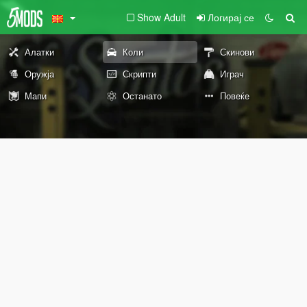
Show Adult
Логирај се
Алатки
Коли
Скинови
Оружја
Скрипти
Играч
Мапи
Останато
Повеќе