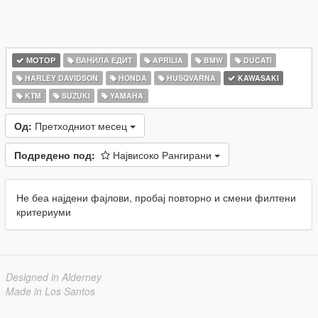
МОТОР
ВАНИЛА ЕДИТ
APRILIA
BMW
DUCATI
HARLEY DAVIDSON
HONDA
HUSQVARNA
KAWASAKI
KTM
SUZUKI
YAMAHA
Од:
Претходниот месец
Подредено под:
Највисоко Рангирани
Не беа најдени фајлови, пробај повторно и смени филтени
критериуми
Designed in Alderney
Made in Los Santos