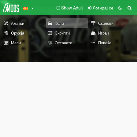
Show Adult
Логирај се
Алатки
Коли
Скинови
Оружја
Скрипти
Играч
Мапи
Останато
Повеќе