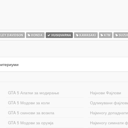
LEY DAVIDSON
HONDA
HUSQVARNA
KAWASAKI
KTM
SUZU
ритериуми
GTA 5 Алатки за модирање
Најнови Фајлови
GTA 5 Модови за коли
Одликувани фајлов
GTA 5 скинови за возила
Најмногу допаднати
GTA 5 Модови за оружја
Најмногу симнати ф