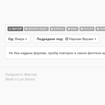
МОТОР
ВАНИЛА ЕДИТ
APRILIA
BMW
DUCATI
HAR
Од:
Вчера
Подредено под:
Најнови Верзии
Не беа најдени фајлови, пробај повторно и смени филтени к
Designed in Alderney
Made in Los Santos