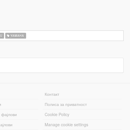
KI
YAMAHA
Контакт
и
Полиса за приватност
 фајлови
Cookie Policy
ајлови
Manage cookie settings