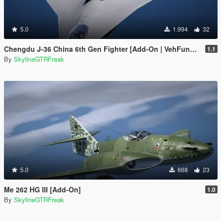
5.0
1.994
32
Chengdu J-36 China 6th Gen Fighter [Add-On | VehFuncs V]
1.1
By
SkylineGTRFreak
5.0
668
23
Me 262 HG III [Add-On]
1.0
By
SkylineGTRFreak