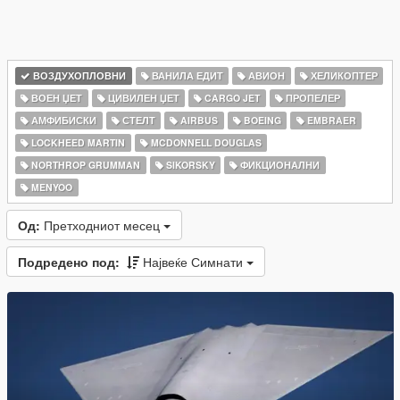
ВОЗДУХОПЛОВНИ
ВАНИЛА ЕДИТ
АВИОН
ХЕЛИКОПТЕР
ВОЕН ЏЕТ
ЦИВИЛЕН ЏЕТ
CARGO JET
ПРОПЕЛЕР
АМФИБИСКИ
СТЕЛТ
AIRBUS
BOEING
EMBRAER
LOCKHEED MARTIN
MCDONNELL DOUGLAS
NORTHROP GRUMMAN
SIKORSKY
ФИКЦИОНАЛНИ
MENYOO
Од:
Претходниот месец
Подредено под:
Највеќе Симнати