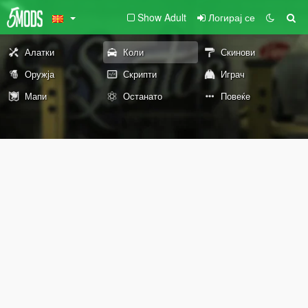
Show Adult
Логирај се
Алатки
Коли
Скинови
Оружја
Скрипти
Играч
Мапи
Останато
Повеќе