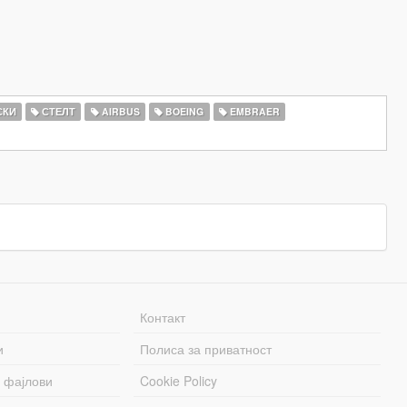
СКИ
СТЕЛТ
AIRBUS
BOEING
EMBRAER
Контакт
и
Полиса за приватност
 фајлови
Cookie Policy