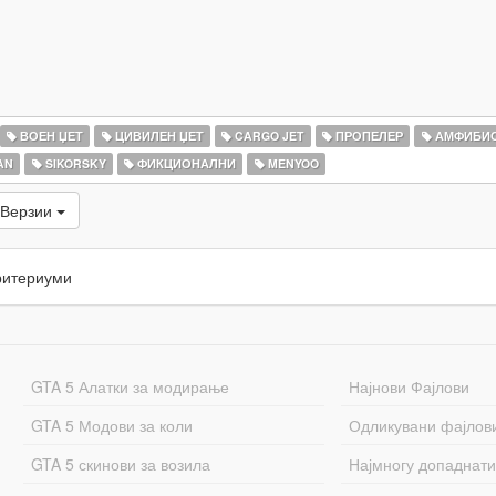
ВОЕН ЏЕТ
ЦИВИЛЕН ЏЕТ
CARGO JET
ПРОПЕЛЕР
АМФИБИ
AN
SIKORSKY
ФИКЦИОНАЛНИ
MENYOO
 Верзии
ритериуми
GTA 5 Алатки за модирање
Најнови Фајлови
GTA 5 Модови за коли
Одликувани фајлов
GTA 5 скинови за возила
Најмногу допаднати