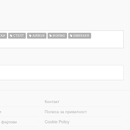
СКИ
СТЕЛТ
AIRBUS
BOEING
EMBRAER
Контакт
и
Полиса за приватност
 фајлови
Cookie Policy