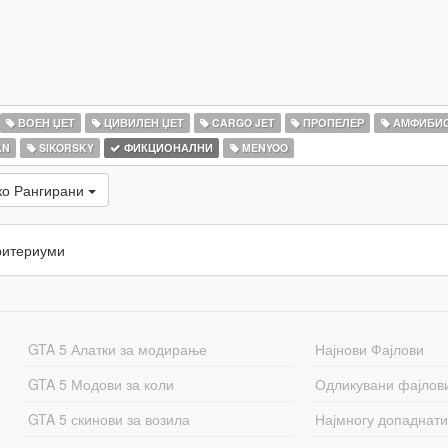
ВОЕН ЏЕТ
ЦИВИЛЕН ЏЕТ
CARGO JET
ПРОПЕЛЕР
АМФИБИ
AN
SIKORSKY
ФИКЦИОНАЛНИ
MENYOO
ко Рангирани
ритериуми
GTA 5 Алатки за модирање
Најнови Фајлови
GTA 5 Модови за коли
Одликувани фајлов
GTA 5 скинови за возила
Најмногу допаднати