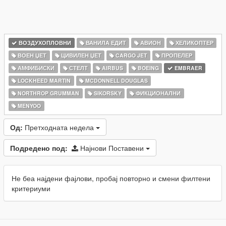
ВОЗДУХОПЛОВНИ
ВАНИЛА ЕДИТ
АВИОН
ХЕЛИКОПТЕР
ВОЕН ЏЕТ
ЦИВИЛЕН ЏЕТ
CARGO JET
ПРОПЕЛЕР
АМФИБИСКИ
СТЕЛТ
AIRBUS
BOEING
EMBRAER
LOCKHEED MARTIN
MCDONNELL DOUGLAS
NORTHROP GRUMMAN
SIKORSKY
ФИКЦИОНАЛНИ
MENYOO
Од:
Претходната недела
Подредено под:
Најнови Поставени
Не беа најдени фајлови, пробај повторно и смени филтени
критериуми