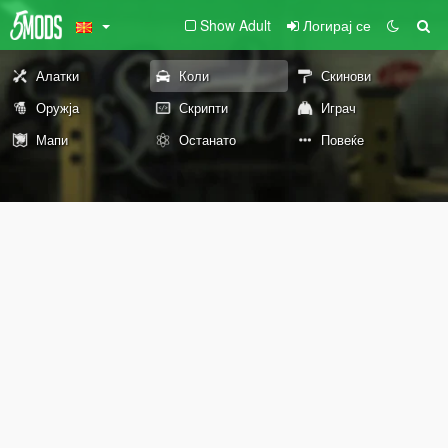
Show Adult
Логирај се
Алатки
Коли
Скинови
Оружја
Скрипти
Играч
Мапи
Останато
Повеќе