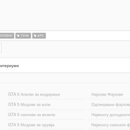
ПЛОВНИ
ТЕНК
APC
ритериуми
GTA 5 Алатки за модирање
Најнови Фајлови
GTA 5 Модови за коли
Одликувани фајлов
GTA 5 скинови за возила
Најмногу допаднати
GTA 5 Модови за оружја
Најмногу симнати ф