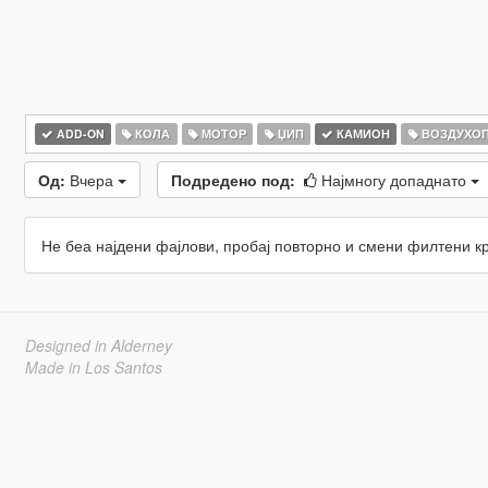
ADD-ON
КОЛА
МОТОР
ЏИП
КАМИОН
ВОЗДУХО
Од:
Вчера
Подредено под:
Најмногу допаднато
Не беа најдени фајлови, пробај повторно и смени филтени к
Designed in Alderney
Made in Los Santos