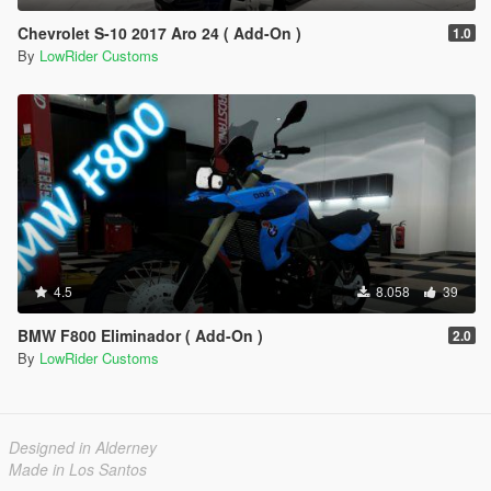
Chevrolet S-10 2017 Aro 24 ( Add-On )
1.0
By
LowRider Customs
4.5
8.058
39
BMW F800 Eliminador ( Add-On )
2.0
By
LowRider Customs
Designed in Alderney
Made in Los Santos