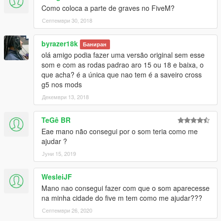
Como coloca a parte de graves no FiveM?
Септември 30, 2018
byrazer18k
Баниран
olá amigo podia fazer uma versão original sem esse
som e com as rodas padrao aro 15 ou 18 e baixa, o
que acha? é a única que nao tem é a saveiro cross
g5 nos mods
Декември 13, 2018
TeGê BR
Eae mano não consegui por o som teria como me
ajudar ?
Јуни 15, 2019
WesleiJF
Mano nao consegui fazer com que o som aparecesse
na minha cidade do five m tem como me ajudar???
Септември 26, 2020