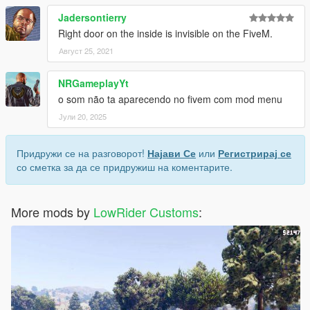
Jadersontierry
Right door on the inside is invisible on the FiveM.
Август 25, 2021
NRGameplayYt
o som não ta aparecendo no fivem com mod menu
Јули 20, 2025
Придружи се на разговорот!
Најави Се
или
Регистрирај се
со сметка за да се придружиш на коментарите.
More mods by
LowRider Customs
: