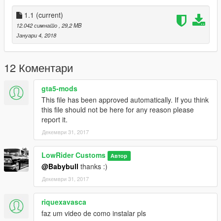
1.1
(current)
12.042 симнато
, 29,2 MB
Јануари 4, 2018
12 Коментари
gta5-mods
This file has been approved automatically. If you think
this file should not be here for any reason please
report it.
Декември 31, 2017
LowRider Customs
Автор
@Babybull
thanks :)
Декември 31, 2017
riquexavasca
faz um video de como instalar pls