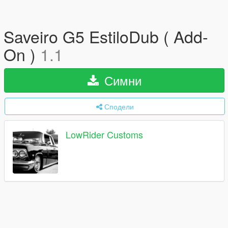
Saveiro G5 EstiloDub ( Add-
On )
1.1
Симни
Сподели
LowRider Customs