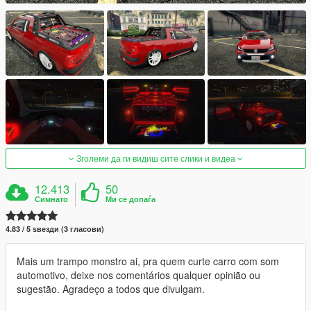
Зголеми да ги видиш сите слики и видеа
12.413
50
Симнато
Ми се допаѓа
4.83 / 5 ѕвезди (3 гласови)
Mais um trampo monstro ai, pra quem curte carro com som
automotivo, deixe nos comentários qualquer opinião ou
sugestão. Agradeço a todos que divulgam.