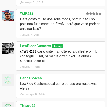
Декември 31, 2017
WJR288
Cara gosto muito dos seus mods, porem não uso
pois não funcionam no FiveM, será que você poderia
arrumar isso?
Јануари 4, 2018
LowRider Customs
Автор
@WJR288
cara, ontem a noite eu atualizei e o mlk
conseguiu usar, baixa ela dnv e exclui a outra e
substitui tenta ai
Јануари 4, 2018
CarlosSoares
LowRide Customs qual carro eu uso pra respawna
ele ??
Септември 28, 2018
Thiago22