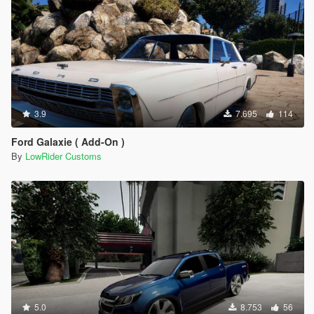
3.9
7.695
114
Ford Galaxie ( Add-On )
By
LowRider Customs
5.0
8.753
56