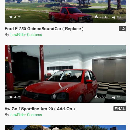
4.75
7.318
51
Ford F-250 GcincoSoundCar ( Replace )
1.0
By
LowRider Customs
4.75
9.926
35
Vw Golf Sportline Aro 20 ( Add-On )
FINAL
By
LowRider Customs