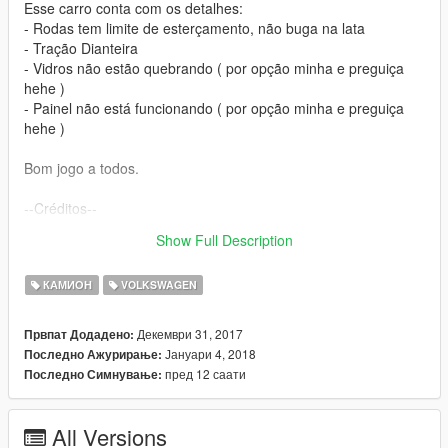
Esse carro conta com os detalhes:
- Rodas tem limite de esterçamento, não buga na lata
- Tração Dianteira
- Vidros não estão quebrando ( por opção minha e preguiça
hehe )
- Painel não está funcionando ( por opção minha e preguiça
hehe )
Bom jogo a todos.
--Créditos--
Conversão & Edição: LowRider Customs
Show Full Description
Autor: Vagalume3D, Igor 3D e outros.
КАМИОН
VOLKSWAGEN
Декември 31, 2017
Првпат Додадено:
Јануари 4, 2018
Последно Ажурирање:
пред 12 саати
Последно Симнување:
All Versions