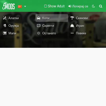
Show Adult
Логирај се
Алатки
Коли
Скинови
Оружја
Скрипти
Играч
Мапи
Останато
Повеќе