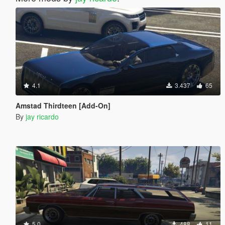
4.1
3.437
65
Amstad Thirdteen [Add-On]
By
jay ricardo
5.0
488
11