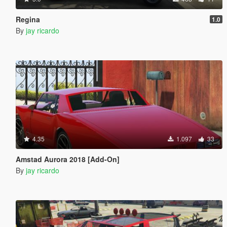
Regina
1.0
By
jay ricardo
4.35
1.097
33
Amstad Aurora 2018 [Add-On]
By
jay ricardo