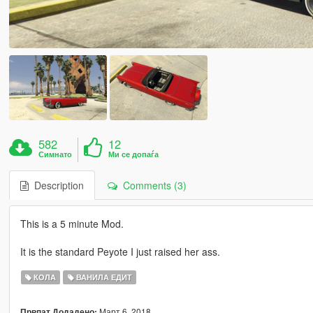
582
12
Симнато
Ми се допаѓа
Description
Comments (3)
This is a 5 minute Mod.
It is the standard Peyote I just raised her ass.
КОЛА
ВАНИЛА ЕДИТ
Март 6, 2018
Првпат Додадено: