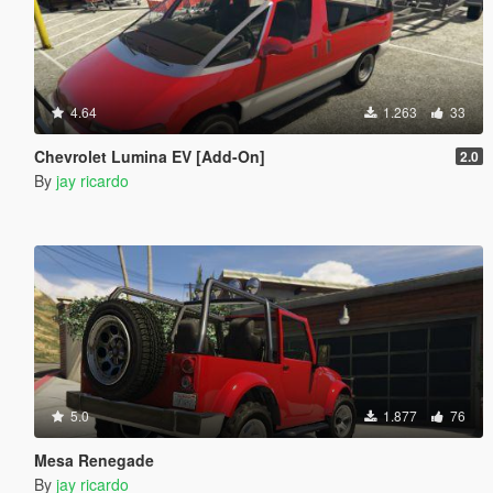
4.64
1.263
33
Chevrolet Lumina EV [Add-On]
2.0
By
jay ricardo
5.0
1.877
76
Mesa Renegade
By
jay ricardo