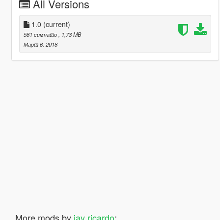
All Versions
1.0
(current)
581 симнато
, 1,73 MB
Март 6, 2018
More mods by
jay ricardo
: