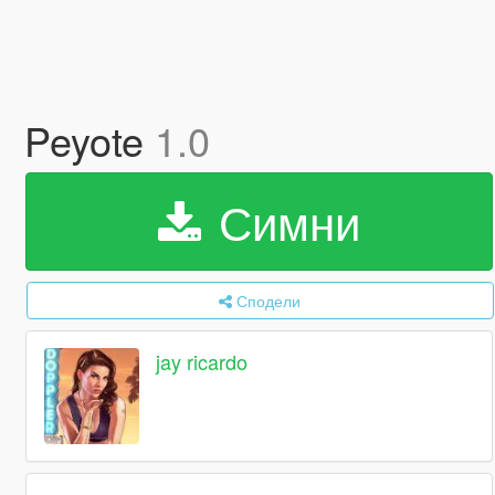
Peyote
1.0
Симни
Сподели
jay ricardo