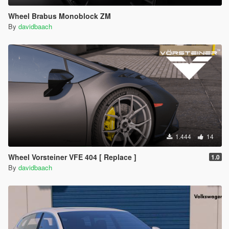
Wheel Brabus Monoblock ZM
By
davidbaach
1.444
14
Wheel Vorsteiner VFE 404 [ Replace ]
1.0
By
davidbaach