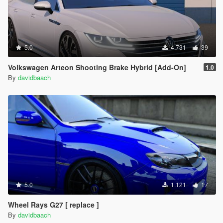
5.0
4.731
39
Volkswagen Arteon Shooting Brake Hybrid [Add-On]
1.0
By
davidbaach
5.0
1.121
17
Wheel Rays G27 [ replace ]
By
davidbaach