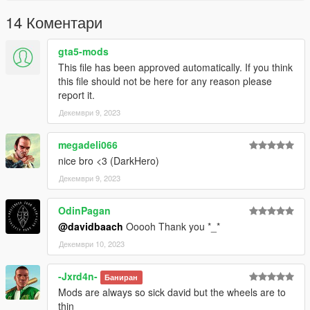
14 Коментари
gta5-mods
This file has been approved automatically. If you think
this file should not be here for any reason please
report it.
Декември 9, 2023
megadeli066
nice bro <3 (DarkHero)
Декември 9, 2023
OdinPagan
@davidbaach
Ooooh Thank you *_*
Декември 10, 2023
-Jxrd4n-
Баниран
Mods are always so sick david but the wheels are to
thin