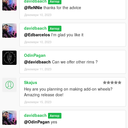
davidbaach
Автор
@ReNNie
thanks for the advice
Декември 10, 2023
davidbaach
Автор
@Edbarcelos
I'm glad you like it
Декември 10, 2023
OdinPagan
@davidbaach
Can we offer other rims ?
Декември 11, 2023
Skajus
Hey are you planning on making add-on wheels?
Amazing release doe!
Декември 15, 2023
davidbaach
Автор
@OdinPagan
yes