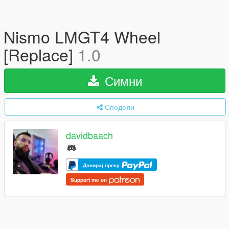
Nismo LMGT4 Wheel
[Replace]
1.0
Симни
Сподели
davidbaach
Донирај преку
Support me on