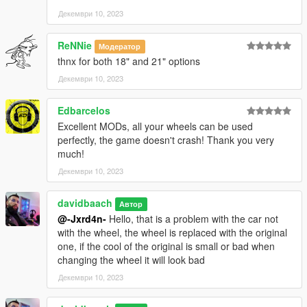
Декември 10, 2023
ReNNie
Модератор
thnx for both 18" and 21" options
Декември 10, 2023
Edbarcelos
Excellent MODs, all your wheels can be used
perfectly, the game doesn't crash! Thank you very
much!
Декември 10, 2023
davidbaach
Автор
@-Jxrd4n-
Hello, that is a problem with the car not
with the wheel, the wheel is replaced with the original
one, if the cool of the original is small or bad when
changing the wheel it will look bad
Декември 10, 2023