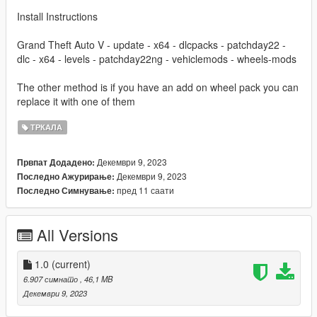
Install Instructions
Grand Theft Auto V - update - x64 - dlcpacks - patchday22 -
dlc - x64 - levels - patchday22ng - vehiclemods - wheels-mods
The other method is if you have an add on wheel pack you can
replace it with one of them
ТРКАЛА
Декември 9, 2023
Првпат Додадено:
Декември 9, 2023
Последно Ажурирање:
пред 11 саати
Последно Симнување:
All Versions
1.0
(current)
6.907 симнато
, 46,1 MB
Декември 9, 2023