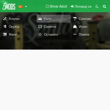
Show Adult
Логирај се
Алатки
Коли
Скинови
Оружја
Скрипти
Играч
Мапи
Останато
Повеќе