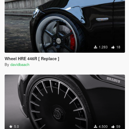
1.283
18
Wheel HRE 446R [ Replace ]
By
davidbaach
5.0
4.500
59