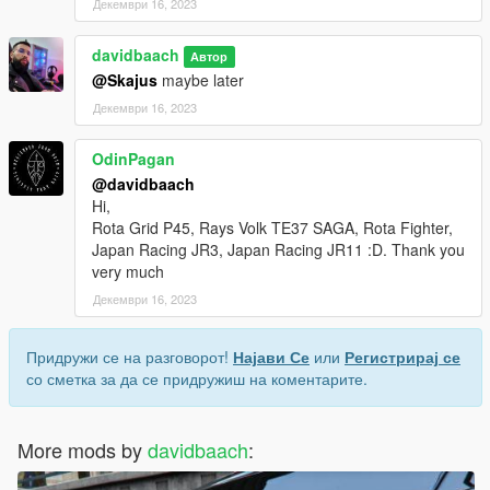
Декември 16, 2023
davidbaach
Автор
@Skajus
maybe later
Декември 16, 2023
OdinPagan
@davidbaach
Hi,
Rota Grid P45, Rays Volk TE37 SAGA, Rota Fighter,
Japan Racing JR3, Japan Racing JR11 :D. Thank you
very much
Декември 16, 2023
Придружи се на разговорот!
Најави Се
или
Регистрирај се
со сметка за да се придружиш на коментарите.
More mods by
davidbaach
: