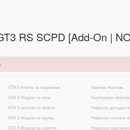
 GT3 RS SCPD [Add-On | NO
.
GTA 5 Алатки за модирање
Најнови Фајлови
GTA 5 Модови за коли
Одликувани фајлов
GTA 5 скинови за возила
Најмногу допаднати
GTA 5 Модови за оружја
Најмногу симнати ф
GTA 5 Модови за скрипти
Највисоко рангиран