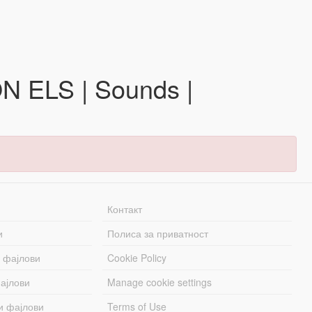
N ELS | Sounds |
Контакт
и
Полиса за приватност
 фајлови
Cookie Policy
ајлови
Manage cookie settings
и фајлови
Terms of Use