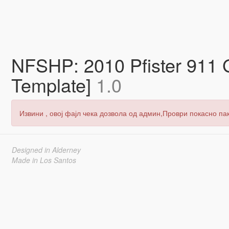
NFSHP: 2010 Pfister 911
Template]
1.0
Извини , овој фајл чека дозвола од админ,Проври покасно пак
Designed in Alderney
Made in Los Santos