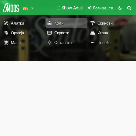
Show Adult
Логирај се
Алатки
Коли
Скинови
Оружја
Скрипти
Играч
Мапи
Останато
Повеќе