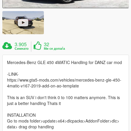
3.905
32
Симнато
Ми се допаѓа
Mercedes-Benz GLE 450 4MATIC Handling for DANZ car mod
-LINK-
https://www.gta5-mods.com/vehicles/mercedes-benz-gle-450-
4matic-v167-2019-add-on-ao-template
This is an SUV i don't think 0 to 100 matters anymore. This is
just a better handling Thats it
INSTALLATION
Go to mods folder>update>x64>dlcpacks>AddonFolder>dlc>
data> drag drop handling