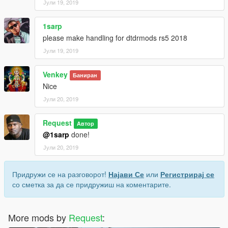
Јули 19, 2019
1sarp
please make handling for dtdrmods rs5 2018
Јули 19, 2019
Venkey
Баниран
Nice
Јули 20, 2019
Request
Автор
@1sarp
done!
Јули 20, 2019
Придружи се на разговорот!
Најави Се
или
Регистрирај се
со сметка за да се придружиш на коментарите.
More mods by
Request
: