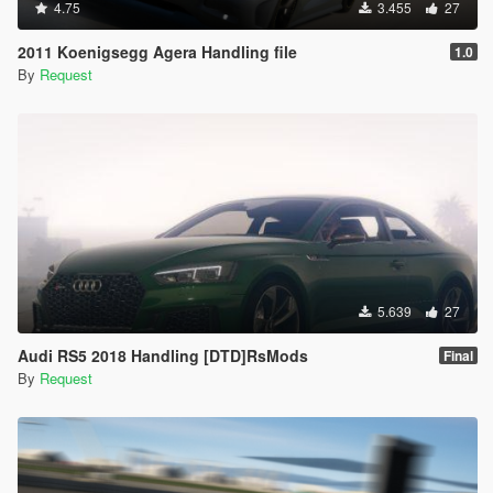
4.75
3.455
27
2011 Koenigsegg Agera Handling file
1.0
By
Request
5.639
27
Audi RS5 2018 Handling [DTD]RsMods
Final
By
Request