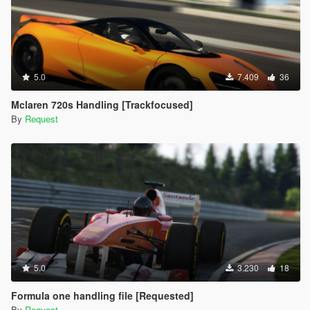
5.0
7.409
36
Mclaren 720s Handling [Trackfocused]
By
Request
5.0
3.230
18
Formula one handling file [Requested]
By
Request