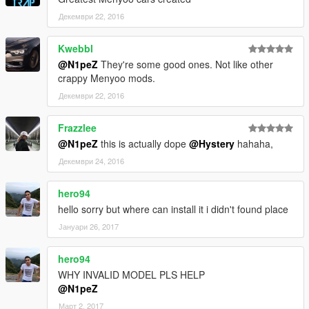
Декември 22, 2016
Kwebbl
@N1peZ
They're some good ones. Not like other
crappy Menyoo mods.
Декември 22, 2016
Frazzlee
@N1peZ
this is actually dope
@Hystery
hahaha,
Декември 24, 2016
hero94
hello sorry but where can install it i didn't found place
Јануари 26, 2017
hero94
WHY INVALID MODEL PLS HELP
@N1peZ
Март 2, 2017