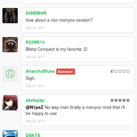
S4NDM4N
how about a non menyoo version?
Мај 24, 2017
K03NK13
Blista Compact is my favorite :D
Мај 24, 2017
AnarchyBlues
Баниран
Sigh.
Мај 24, 2017
skelepap
@N1peZ
No way man finally a menyoo mod that i'll
be happy to use
Мај 24, 2017
DSKTX