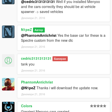
@cedric3131313131
Well if you installed Menyoo
and the cars correctly they should be at vehicle
spawner -> saved vehicles
Декември 21, 2016
N1peZ
Автор
@PhantomAntichrist
Yes the base car for these is a
Spectre custom from the new dlc
Декември 21, 2016
cedric3131313131
Баниран
tank you
Декември 21, 2016
PhantomAntichrist
@N1peZ
Thanks i will download the update now.
Декември 21, 2016
Colors
Greatest Menyoo cars created