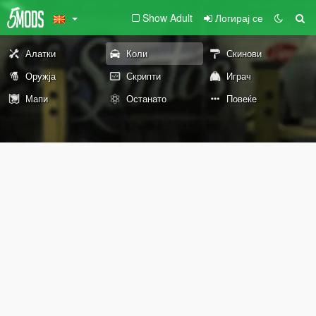
Show Adult
Логирај се
Алатки
Коли
Скинови
Оружја
Скрипти
Играч
Мапи
Останато
Повеќе