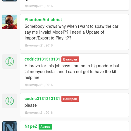
Декември 21, 2016
PhantomAntichrist
Somebody knows why when i want to spaw the car
say me Invalid Model?? I need a Update of
Import/Export to Play it??
Декември 21, 2016
cedric3131313131
Баниран
Hi bravo for this job says I am not a big modder but
jai menyoo install and I can not get to have the kit
help me
Декември 21, 2016
cedric3131313131
Баниран
please
Декември 21, 2016
N1peZ
Автор