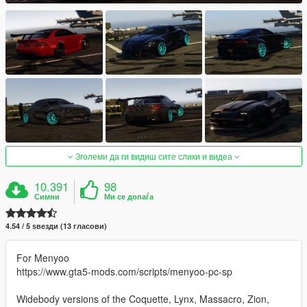
Зголеми да ги видиш сите слики и видеа
10.391
98
Симни
Ми се допаѓа
4.54 / 5 ѕвезди (13 гласови)
For Menyoo
https://www.gta5-mods.com/scripts/menyoo-pc-sp
Widebody versions of the Coquette, Lynx, Massacro, Zion,