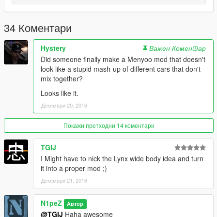
34 Коментари
Hystery
Важен Коментар
Did someone finally make a Menyoo mod that doesn't
look like a stupid mash-up of different cars that don't
mix together?
Looks like it.
Декември 20, 2016
Покажи претходни 14 коментари
TGIJ
I Might have to nick the Lynx wide body idea and turn
it into a proper mod ;)
Декември 21, 2016
N1peZ
Автор
@TGIJ
Haha awesome