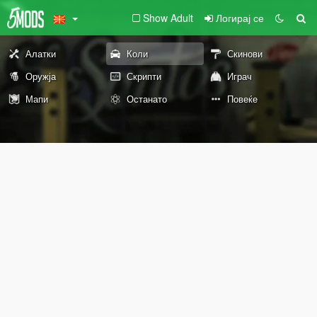
Show Adult
Логирај се
Алатки
Коли
Скинови
Оружја
Скрипти
Играч
Мапи
Останато
Повеќе