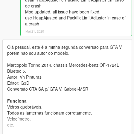
de crash
Mod updated, all issue have been fixed.
use HeapAjusted and PackfileLimitAdjuster in case of
a crash
Мај 21, 2020
Olá pessoal, este é a minha segunda conversão para GTA V,
porém não sou autor do modelo.
Marcopolo Torino 2014, chassis Mercedes-benz OF-1724L
Bluetec 5.
Autor: Vh Pinturas
Editor: G3D
Conversão GTA SA p/ GTA V: Gabriel-MSR
Funciona
Vidros quebráveis,
Todos as lanternas funcionam corretamente.
Velocímetro.
etc.