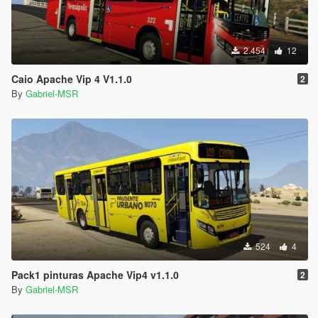
2.454
12
Caio Apache Vip 4 V1.1.0
2
By
Gabriel-MSR
524
4
Pack1 pinturas Apache Vip4 v1.1.0
2
By
Gabriel-MSR