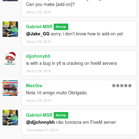
Eu recomendo usar GTAV.HeapAdjuster.asi /
Can you make [add-on]?
PackfileLimitAdjuster
Август 22, 2019
I recommend to use
https://pt.gta5-mods.com/tools/heapadjuster
https://pt.gta5-mods.com/tools/packfile-limit-adjuster
Gabriel-MSR
Автор
@Jake_GG
sorry, i don't know how to add-on yet
Август 22, 2019
djjohnnybh
is with a bug in yft is cracking on fiveM servers
Август 24, 2019
MaxGta
Nota 10 amigo muito Obrigado.
Август 24, 2019
Gabriel-MSR
Автор
@djjohnnybh
não funciona em FiveM server
Септември 21, 2019