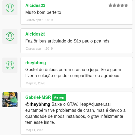
Alcides23
Muito bom perfeito
Октомври 1, 2019
Alcides23
Faz ônibus articulado de São paulo pea nós
Октомври 1, 2019
rheybhmg
Gostei do ônibus porem crasha o jogo. Se alguem
tiver a solução e puder compartilhar eu agradeço.
Март 8, 2020
Gabriel-MSR
Автор
@rheybhmg
Baixe o GTAV.HeapAdjuster.asi
eu também tive problemas de crash, mas é devido a
quantidade de mods instalados, o gtav infelizmente
tem esse limite.
Мај 11, 2020