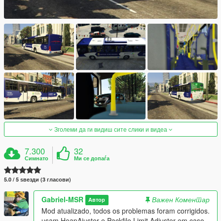
Зголеми да ги видиш сите слики и видеа
7.300
32
Симнато
Ми се допаѓа
5.0 / 5 ѕвезди (3 гласови)
Gabriel-MSR
Важен Коментар
Автор
Mod atualizado, todos os problemas foram corrigidos.
usam HeapAjuster e Packfile Limit Adjuster em caso