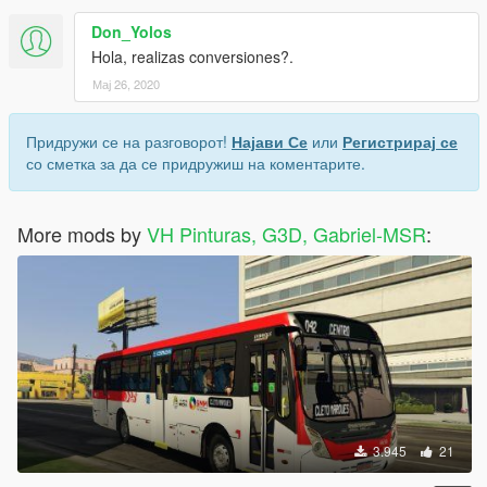
Don_Yolos
Hola, realizas conversiones?.
Мај 26, 2020
Придружи се на разговорот!
Најави Се
или
Регистрирај се
со сметка за да се придружиш на коментарите.
More mods by
VH Pinturas, G3D, Gabriel-MSR
:
3.945
21