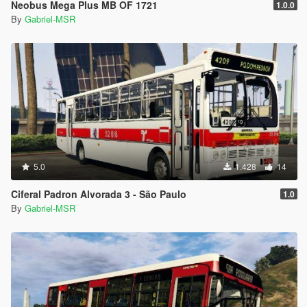
Neobus Mega Plus MB OF 1721
1.0.0
By
Gabriel-MSR
5.0
1.428
14
Ciferal Padron Alvorada 3 - São Paulo
1.0
By
Gabriel-MSR