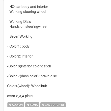
- HQ car body and interior
- Working steering wheel
- Working Dials
- Hands on steeringwheel
- Sever Working
- Color1: body
- Color2: interior
-Color 6(interior color): stich
-Color 7(dash color): brake disc
Color4(wheel): Wheelhub
extra 2,3,4 plate
ADD-ON
КОЛА
LAMBORGHINI