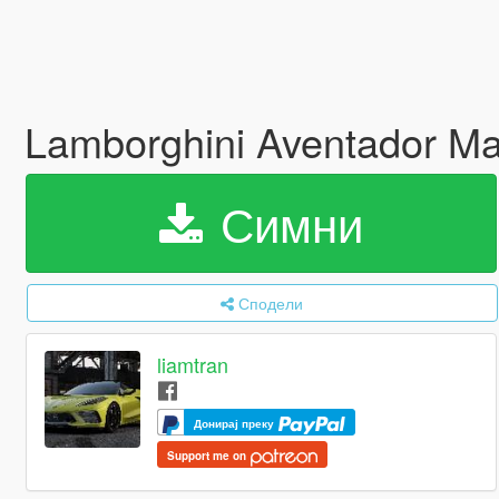
Lamborghini Aventador Ma
Симни
Сподели
liamtran
Донирај преку
Support me on