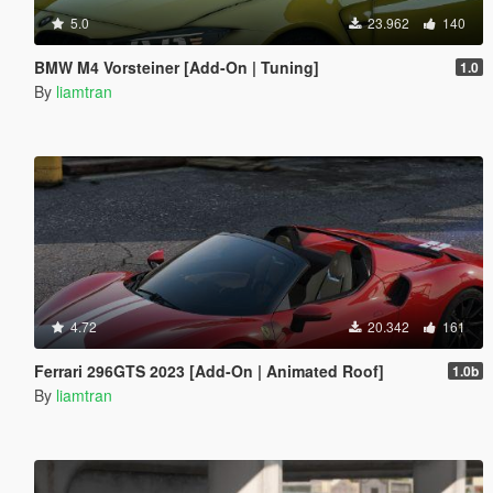
5.0
23.962
140
BMW M4 Vorsteiner [Add-On | Tuning]
1.0
By
liamtran
4.72
20.342
161
Ferrari 296GTS 2023 [Add-On | Animated Roof]
1.0b
By
liamtran