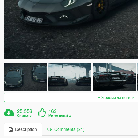
Зголеми да ги видиш
25.553
163
Симнато
Ми се допаѓа
Description
Comments (21)