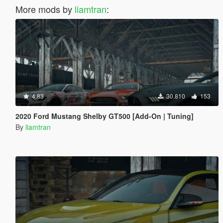
More mods by
liamtran
:
4.83
30.810
153
2020 Ford Mustang Shelby GT500 [Add-On | Tuning]
By
liamtran