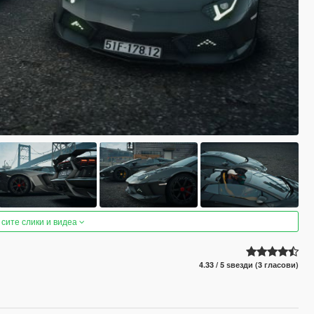
 сите слики и видеа
4.33 / 5 ѕвезди (3 гласови)