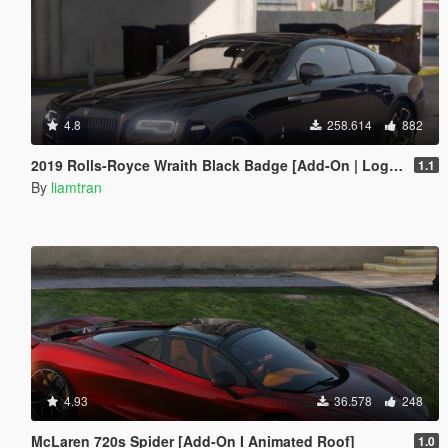
4.8
258.614
882
2019 Rolls-Royce Wraith Black Badge [Add-On | Logo Animated]
1.1
By
liamtran
4.93
36.578
248
McLaren 720s Spider [Add-On I Animated Roof]
1.0