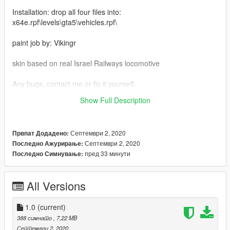
Installation: drop all four files into:
x64e.rpf\levels\gta5\vehicles.rpf\
paint job by: Vikingr
skin based on real Israel Railways locomotive
Any bugs, contact me or fix it yourself.
Show Full Description
my email: ufd903@mail.ru
Септември 2, 2020
Првпат Додадено:
Септември 2, 2020
Последно Ажурирање:
пред 33 минути
Последно Симнување:
All Versions
1.0
(current)
388 симнато
, 7,22 MB
Септември 2, 2020