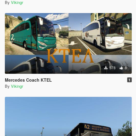
By
Vikingr
578
8
Mercedes Coach KTEL
1
By
Vikingr