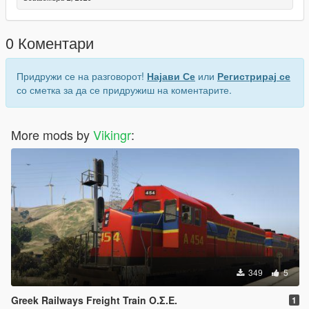
0 Коментари
Придружи се на разговорот!
Најави Се
или
Регистрирај се
со сметка за да се придружиш на коментарите.
More mods by
Vikingr
:
349
5
Greek Railways Freight Train Ο.Σ.Ε.
1