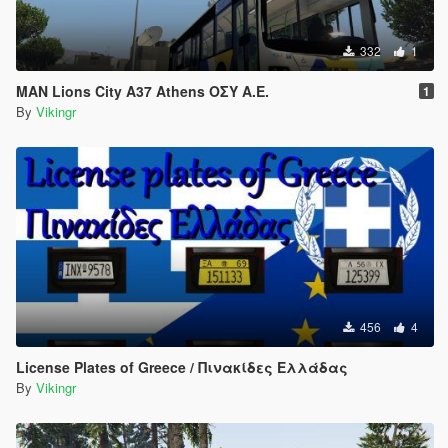
332
1
MAN Lions City A37 Athens ΟΣΥ Α.Ε.
1
By
Vikingr
456
4
License Plates of Greece / Πινακίδες Ελλάδας
By
Vikingr