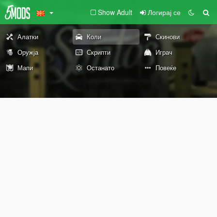
Show Adult
Логирај се
Алатки
Коли
Скинови
Оружја
Скрипти
Играч
Мапи
Останато
Повеќе