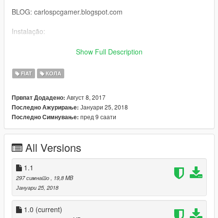
BLOG: carlospcgamer.blogspot.com
Instalação:
substitui o carro :gresley
Show Full Description
\update\x64\dlcpacks\patchday3ng\dlc.rpf\x64\levels\gta5\vehic
FIAT
КОЛА
les.rpf\
Август 8, 2017
Првпат Додадено:
Peço educação, respeite o trabalho dos outros...
Јануари 25, 2018
Последно Ажурирање:
пред 9 саати
Последно Симнување:
All Versions
1.1
297 симнато
, 19,8 MB
Јануари 25, 2018
1.0
(current)