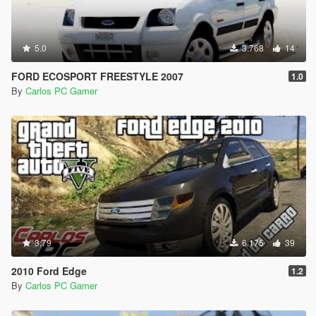
5.0
3.768
14
FORD ECOSPORT FREESTYLE 2007
1.0
By
Carlos PC Gamer
3.79
6.175
39
2010 Ford Edge
1.2
By
Carlos PC Gamer