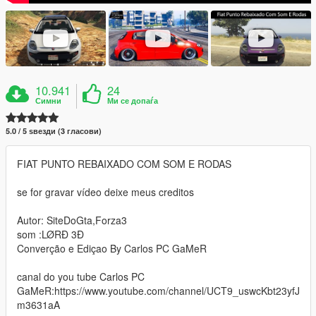
10.941
24
Симни
Ми се допаѓа
5.0 / 5 ѕвезди (3 гласови)
FIAT PUNTO REBAIXADO COM SOM E RODAS
se for gravar vídeo deixe meus creditos
Autor: SiteDoGta,Forza3
som :LØRÐ 3Ð
Converção e Ediçao By Carlos PC GaMeR
canal do you tube Carlos PC
GaMeR:https://www.youtube.com/channel/UCT9_uswcKbt23yfJ
m3631aA