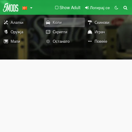
Show Adult
Логирај се
Алатки
Коли
Скинови
Оружја
Скрипти
Играч
Мапи
Останато
Повеќе