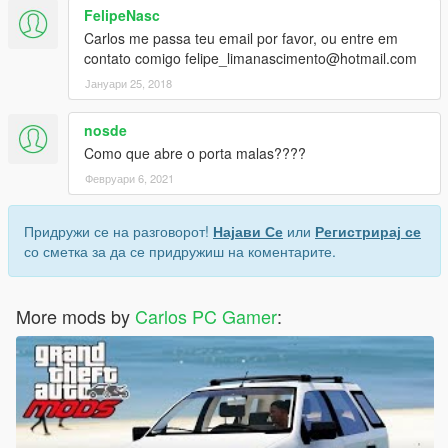
FelipeNasc
Carlos me passa teu email por favor, ou entre em
contato comigo felipe_limanascimento@hotmail.com
Јануари 25, 2018
nosde
Como que abre o porta malas????
Февруари 6, 2021
Придружи се на разговорот!
Најави Се
или
Регистрирај се
со сметка за да се придружиш на коментарите.
More mods by
Carlos PC Gamer
: