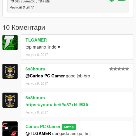
10.645 симнато
, 19,4 MB
Август 8, 2017
10 Коментари
TLGAMER
top maano lindo ♥
Август 8, 2017
6x8hours
@Carlos PC Gamer
good job bro ..
Август 9, 2017
6x8hours
https://youtu.be/tYa87xN_M3A
Август 9, 2017
Carlos PC Gamer
Автор
@TLGAMER
obrigado amigo, tmj