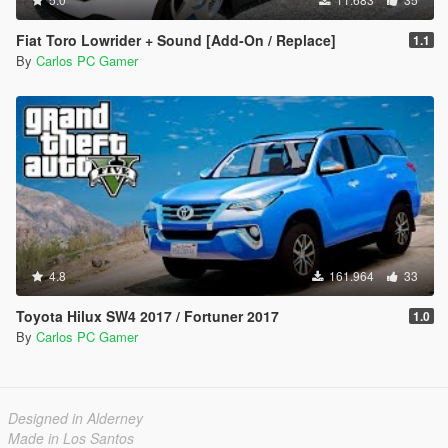
Fiat Toro Lowrider + Sound [Add-On / Replace]
1.1
By
Carlos PC Gamer
4.8
161.964
33
Toyota Hilux SW4 2017 / Fortuner 2017
1.0
By
Carlos PC Gamer
Designed in Alderney
Made in Los Santos