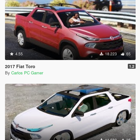
4.55
18.223
65
2017 Fiat Toro
1.2
By
Carlos PC Gamer
5.0
11.683
35