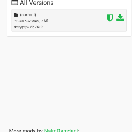
All Versions
(current)
11.288 симнато
, 7 KB
Февруари 22, 2019
More mods by
NaimRamdani
: