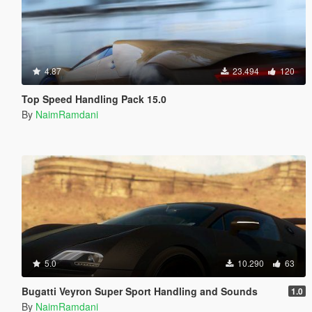
4.87
23.494
120
Top Speed Handling Pack 15.0
By
NaimRamdani
5.0
10.290
63
Bugatti Veyron Super Sport Handling and Sounds
1.0
By
NaimRamdani