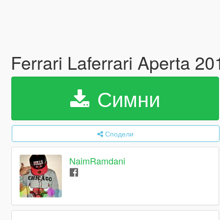
Ferrari Laferrari Aperta 
Симни
Сподели
NaimRamdani