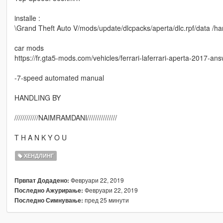
installe :
\Grand Theft Auto V/mods/update/dlcpacks/aperta/dlc.rpf/data /ha
car mods
https://fr.gta5-mods.com/vehicles/ferrari-laferrari-aperta-2017-an
-7-speed automated manual
HANDLING BY
////////////NAIMRAMDANI///////////////
T H A N K Y O U
ХЕНДЛИНГ
Февруари 22, 2019
Првпат Додадено:
Февруари 22, 2019
Последно Ажурирање:
пред 25 минути
Последно Симнување: