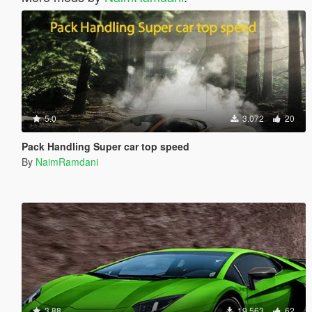
5.0
3.072
20
Pack Handling Super car top speed
By
NaimRamdani
3.88
19.563
62