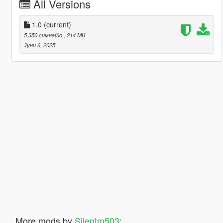
All Versions
1.0
(current)
5.350 симнато
, 214 MB
Јуни 6, 2025
More mods by
Silentm503
: