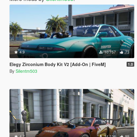
4.9
10.757
73
Elegy Zirconium Body Kit V2 [Add-On | FiveM]
1.0
By
Silentm503
4.7
24.526
99