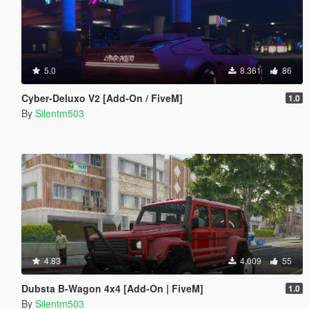
5.0
8.361
86
Cyber-Deluxo V2 [Add-On / FiveM]
1.0
By
Silentm503
4.83
4.009
55
Dubsta B-Wagon 4x4 [Add-On | FiveM]
1.0
By
Silentm503