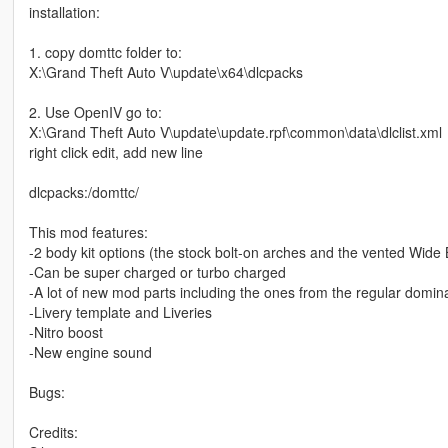
installation:
1. copy domttc folder to:
X:\Grand Theft Auto V\update\x64\dlcpacks
2. Use OpenIV go to:
X:\Grand Theft Auto V\update\update.rpf\common\data\dlclist.xml
right click edit, add new line
dlcpacks:/domttc/
This mod features:
-2 body kit options (the stock bolt-on arches and the vented Wide 
-Can be super charged or turbo charged
-A lot of new mod parts including the ones from the regular domin
-Livery template and Liveries
-Nitro boost
-New engine sound
Bugs:
Credits: