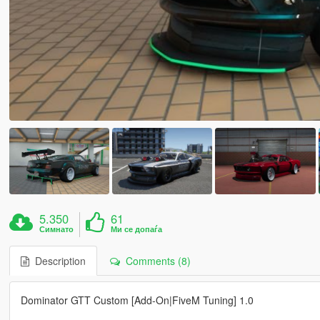
5.350
61
Симнато
Ми се допаѓа
Description
Comments (8)
Dominator GTT Custom [Add-On|FiveM Tuning] 1.0