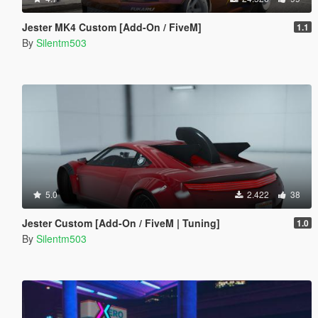
Jester MK4 Custom [Add-On / FiveM]
1.1
By
Silentm503
5.0
2.422
38
Jester Custom [Add-On / FiveM | Tuning]
1.0
By
Silentm503