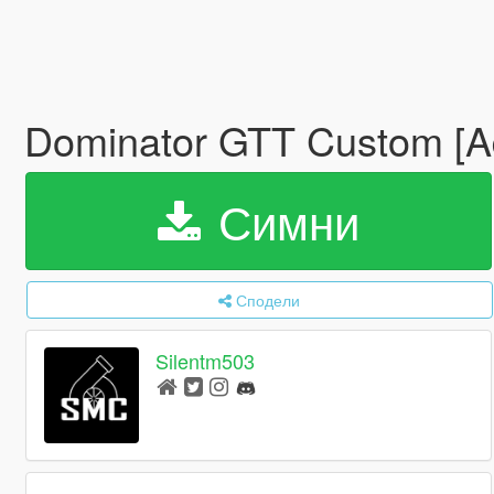
Dominator GTT Custom [Ad
Симни
Сподели
Silentm503