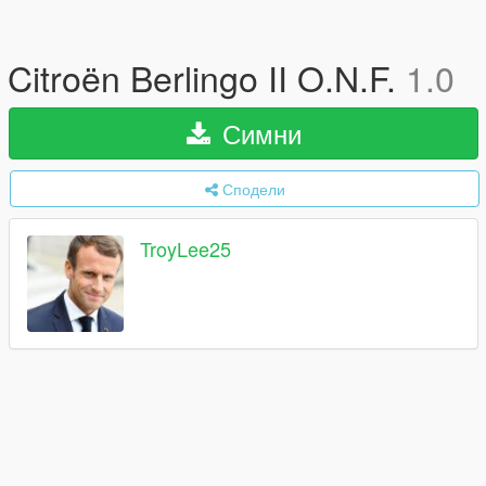
Citroën Berlingo II O.N.F.
1.0
Симни
Сподели
TroyLee25