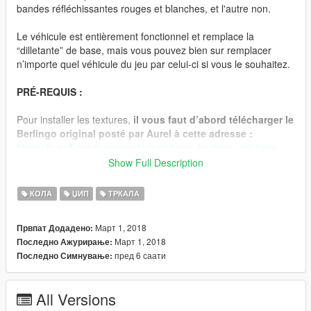
bandes réfléchissantes rouges et blanches, et l'autre non.
Le véhicule est entièrement fonctionnel et remplace la
“dilletante” de base, mais vous pouvez bien sur remplacer
n’importe quel véhicule du jeu par celui-ci si vous le souhaitez.
PRÉ-REQUIS :
Pour installer les textures,
il vous faut d’abord télécharger le
Berlingo original posté par Aurel à cette adresse :
https://fr.gta5-mods.com/vehicles/citroen-berlingo-civil-beta
Show Full Description
INFORMATIONS :
КОЛА
ЏИП
ТРКАЛА
➔ Le véhicule est susceptible d’être amélioré au fil du temps et
de l’évolution de GTA V.
Март 1, 2018
Првпат Додадено:
Март 1, 2018
Последно Ажурирање:
➔
Toute réutilisation de mes textures est interdite, sous
пред 6 саати
Последно Симнување:
peine de signalement.
———-
All Versions