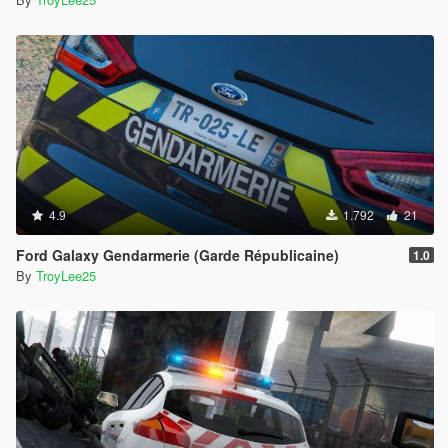
4.9
1.792
21
Ford Galaxy Gendarmerie (Garde Républicaine)
1.0
By
TroyLee25