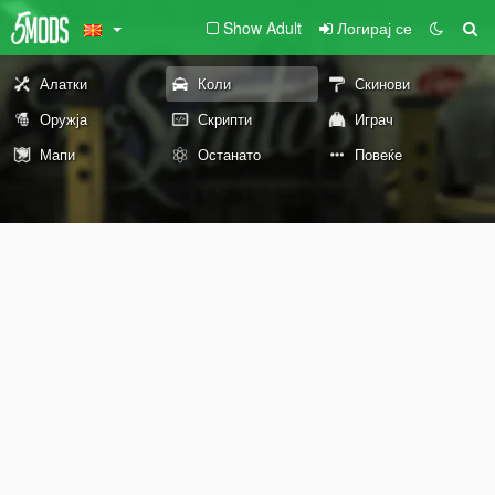
Show Adult
Логирај се
Алатки
Коли
Скинови
Оружја
Скрипти
Играч
Мапи
Останато
Повеќе