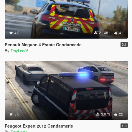
4.0
21.481
41
Renault Megane 4 Estate Gendarmerie
2.1
By
TroyLee25
5.0
3.073
22
Peugeot Expert 2012 Gendarmerie
1.0
By
TroyLee25