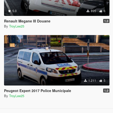
5.0
895
6
Renault Megane III Douane
1.0
By
TroyLee25
1.211
5
Peugeot Expert 2017 Police Municipale
1.0
By
TroyLee25