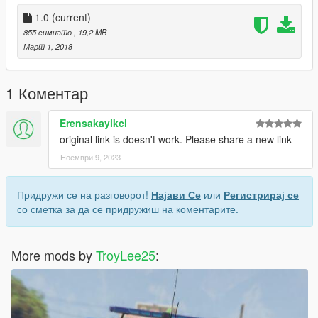
Discord
: @troylee25#9184
1.0
(current)
Bonne patrouille !
855 симнато
, 19,2 MB
Март 1, 2018
1 Коментар
Erensakayikci
original link is doesn't work. Please share a new link
Ноември 9, 2023
Придружи се на разговорот!
Најави Се
или
Регистрирај се
со сметка за да се придружиш на коментарите.
More mods by
TroyLee25
: