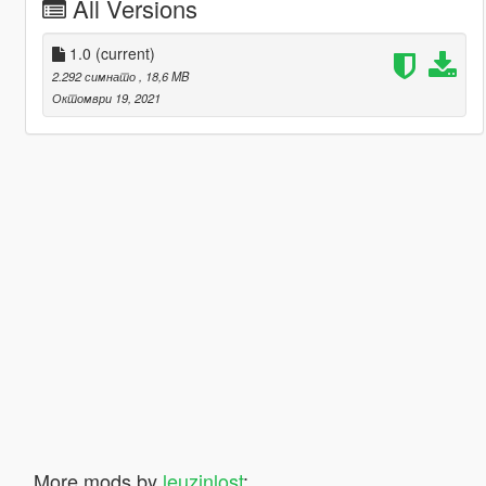
All Versions
1.0
(current)
2.292 симнато
, 18,6 MB
Октомври 19, 2021
More mods by
leuzinlost
: