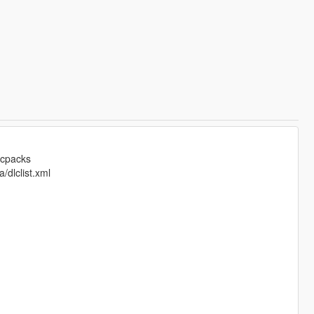
lcpacks
dlclist.xml