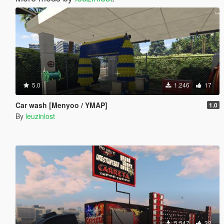
5.0
1.246
17
Car wash [Menyoo / YMAP]
1.0
By
leuzinlost
5.547
32