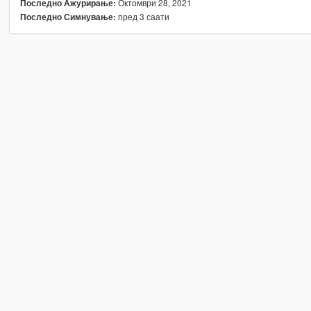
Октомври 28, 2021
Последно Ажурирање:
пред 3 саати
Последно Симнување: