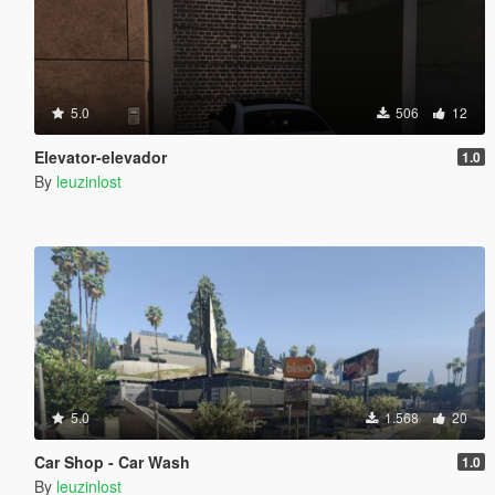
5.0
506
12
Elevator-elevador
1.0
By
leuzinlost
5.0
1.568
20
Car Shop - Car Wash
1.0
By
leuzinlost