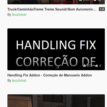
Truck/CaminhãoTreme Treme Sound//Som Automotivo Add-on
1.0
By
leuzinlost
272
4
Handling Fix Addon - Correção de Manuseio Addon
By
leuzinlost