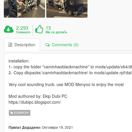
2.293
15
Симнато
Ми се допаѓа
Description
Comments (0)
installation:
1- copy the folder "caminhaoblackmachine" to mods/update/x64/d
2- Copy dlcpacks:\caminhaoblackmachine\ to mods/update.rpf/data/
Very cool sounding truck. use MOD Menyoo to enjoy the most
Mod authored by: Ekip Dubi PC
https://dubipc.blogspot.com/
КАМИОН
Октомври 19, 2021
Првпат Додадено: