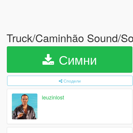
Truck/Caminhão Sound/S
Симни
Сподели
leuzinlost