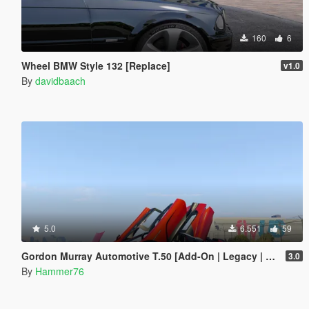
160
6
Wheel BMW Style 132 [Replace]
v1.0
By
davidbaach
5.0
6.551
59
Gordon Murray Automotive T.50 [Add-On | Legacy | Enhanced]
3.0
By
Hammer76