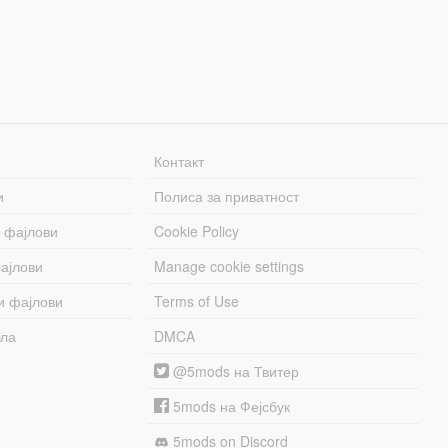
Контакт
и
Полиса за приватност
 фајлови
Cookie Policy
ајлови
Manage cookie settings
и фајлови
Terms of Use
бла
DMCA
@5mods на Твитер
5mods на Фејсбук
5mods on Discord