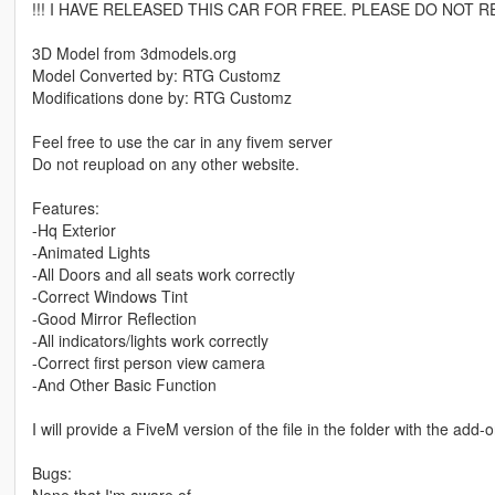
!!! I HAVE RELEASED THIS CAR FOR FREE. PLEASE DO NOT RE
3D Model from 3dmodels.org
Model Converted by: RTG Customz
Modifications done by: RTG Customz
Feel free to use the car in any fivem server
Do not reupload on any other website.
Features:
-Hq Exterior
-Animated Lights
-All Doors and all seats work correctly
-Correct Windows Tint
-Good Mirror Reflection
-All indicators/lights work correctly
-Correct first person view camera
-And Other Basic Function
I will provide a FiveM version of the file in the folder with the add-
Bugs:
None that I'm aware of