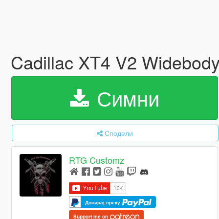
Cadillac XT4 V2 Widebody
Симни
Сподели
RTG Customz
Донирај преку
Support me on