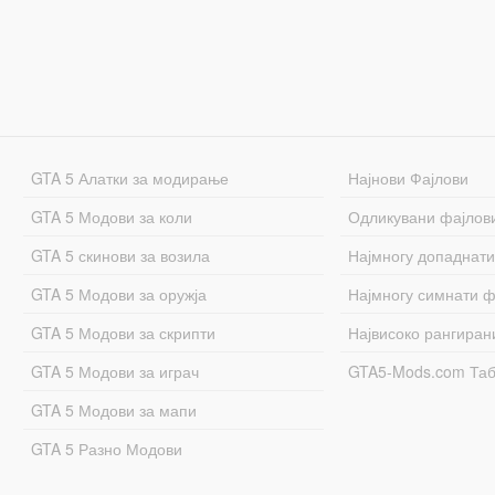
GTA 5 Алатки за модирање
Најнови Фајлови
GTA 5 Модови за коли
Одликувани фајлов
GTA 5 скинови за возила
Најмногу допаднати
GTA 5 Модови за оружја
Најмногу симнати ф
GTA 5 Модови за скрипти
Највисоко рангиран
GTA 5 Модови за играч
GTA5-Mods.com Та
GTA 5 Модови за мапи
GTA 5 Разно Модови