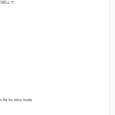
SELL !!!
on file for story mode