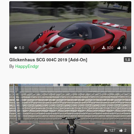
5.0
520
16
Glickenhaus SCG 004C 2019 [Add-On]
1.0
By
HappyEndgr
127
2