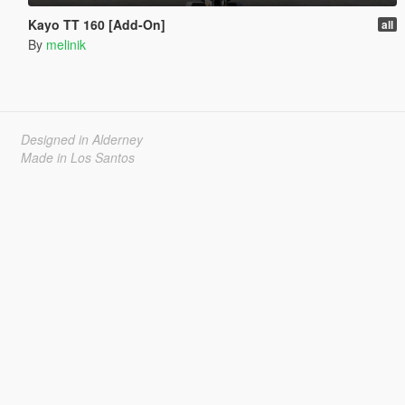
Kayo TT 160 [Add-On]
all
By
melinik
Designed in Alderney
Made in Los Santos