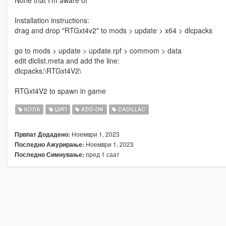
Installation instructions:
drag and drop "RTGxt4v2" to mods > update > x64 > dlcpacks
go to mods > update > update.rpf > commom > data
edit dlclist.meta and add the line:
dlcpacks:\RTGxt4V2\
RTGxt4V2 to spawn in game
КОЛА
ЏИП
ADD-ON
CADILLAC
Ноември 1, 2023
Првпат Додадено:
Ноември 1, 2023
Последно Ажурирање:
пред 1 саат
Последно Симнување: