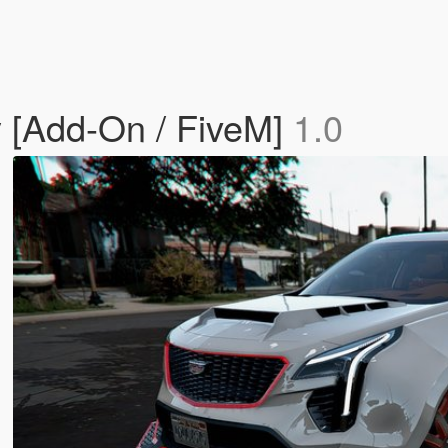
 [Add-On / FiveM]
1.0