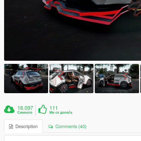
18.097
111
Симнато
Ми се допаѓа
Description
Comments (40)