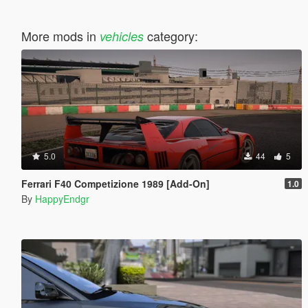
More mods in
category:
vehicles
5.0
44
5
Ferrari F40 Competizione 1989 [Add-On]
1.0
By
HappyEndgr