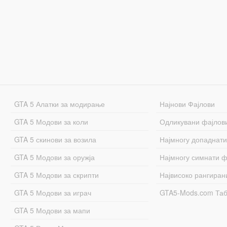
GTA 5 Алатки за модирање
Најнови Фајлови
GTA 5 Модови за коли
Одликувани фајлов
GTA 5 скинови за возила
Најмногу допаднати
GTA 5 Модови за оружја
Најмногу симнати ф
GTA 5 Модови за скрипти
Највисоко рангиран
GTA 5 Модови за играч
GTA5-Mods.com Та
GTA 5 Модови за мапи