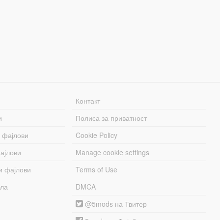
Контакт
и
Полиса за приватност
 фајлови
Cookie Policy
ајлови
Manage cookie settings
и фајлови
Terms of Use
бла
DMCA
@5mods на Твитер