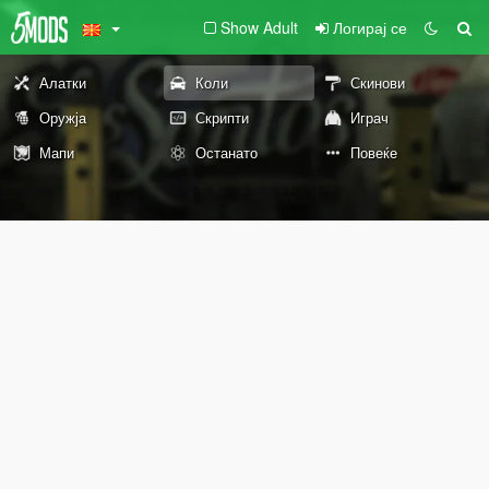
Show Adult
Логирај се
Алатки
Коли
Скинови
Оружја
Скрипти
Играч
Мапи
Останато
Повеќе