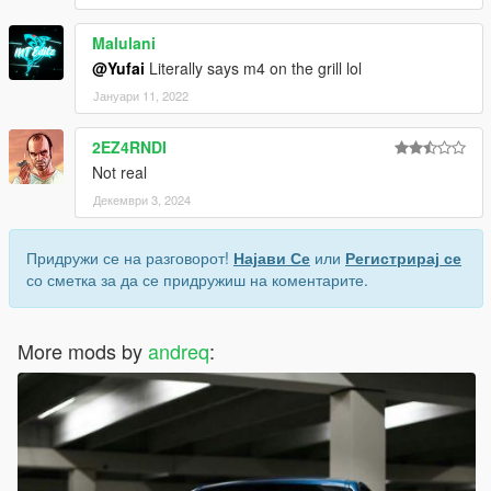
Malulani
@Yufai
Literally says m4 on the grill lol
Јануари 11, 2022
2EZ4RNDI
Not real
Декември 3, 2024
Придружи се на разговорот!
Најави Се
или
Регистрирај се
со сметка за да се придружиш на коментарите.
More mods by
andreq
: