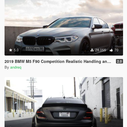
5.0
28.055
70
2019 BMW M5 F90 Competition Realistic Handling and Sound
2.0
By
andreq