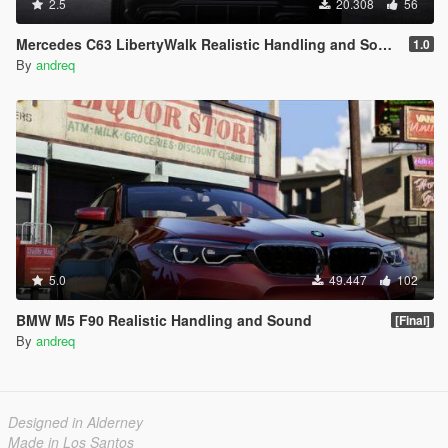
2.5
20.308
56
Mercedes C63 LibertyWalk Realistic Handling and Sound
1.0
By
andreq
5.0
49.447
102
BMW M5 F90 Realistic Handling and Sound
[Final]
By
andreq
Designed in Alderney
Made in Los Santos