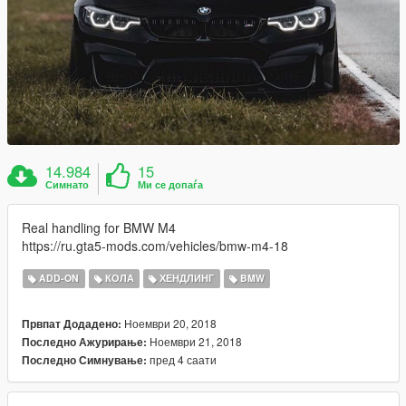
14.984
15
Симнато
Ми се допаѓа
Real handling for BMW M4
https://ru.gta5-mods.com/vehicles/bmw-m4-18
ADD-ON
КОЛА
ХЕНДЛИНГ
BMW
Ноември 20, 2018
Првпат Додадено:
Ноември 21, 2018
Последно Ажурирање:
пред 4 саати
Последно Симнување: