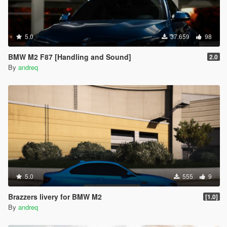
5.0
37.659
98
BMW M2 F87 [Handling and Sound]
2.0
By
andreq
5.0
555
9
Brazzers livery for BMW M2
[1.0]
By
andreq