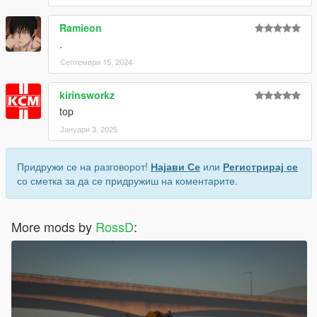
Ramieon
.
Септември 15, 2024
kirinsworkz
top
Јануари 3, 2025
Придружи се на разговорот!
Најави Се
или
Регистрирај се
со сметка за да се придружиш на коментарите.
More mods by
RossD
: