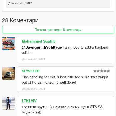
Декември 5, 2021
28 Коментари
Покажи претходни 8 коментари
Mohammed Suahib
@Dayngur_HiVuhltage
i want you to add a badland
edition
Декември 6, 2021
SLY95ZER
The handling for this is beautiful feels like it's straight
out of Forza Horizon 5 well done!
Декември 7, 2021
LTKLVIV
Ростік ти крутий :) Пам'ятаю як ми ще в GTA SA
моделили)))