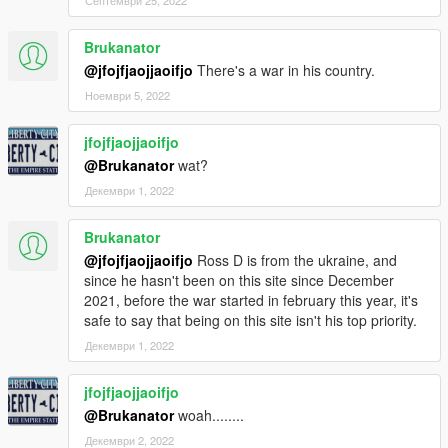
Септември 25, 2022
Brukanator
@jfojfjaojjaoifjo
There's a war in his country.
Ноември 5, 2022
jfojfjaojjaoifjo
@Brukanator
wat?
Декември 1, 2022
Brukanator
@jfojfjaojjaoifjo
Ross D is from the ukraine, and
since he hasn't been on this site since December
2021, before the war started in february this year, it's
safe to say that being on this site isn't his top priority.
Декември 1, 2022
jfojfjaojjaoifjo
@Brukanator
woah........
Декември 2, 2022