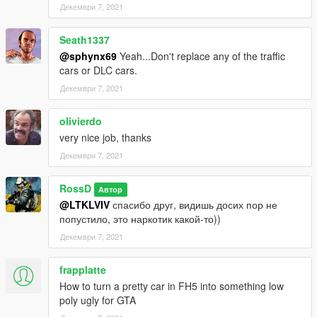
Декември 7, 2021
Seath1337
@sphynx69
Yeah...Don't replace any of the traffic
cars or DLC cars.
Декември 7, 2021
olivierdo
very nice job, thanks
Декември 7, 2021
RossD
Автор
@LTKLVIV
спасибо друг, видишь досих пор не
попустило, это наркотик какой-то))
Декември 7, 2021
frapplatte
How to turn a pretty car in FH5 into something low
poly ugly for GTA