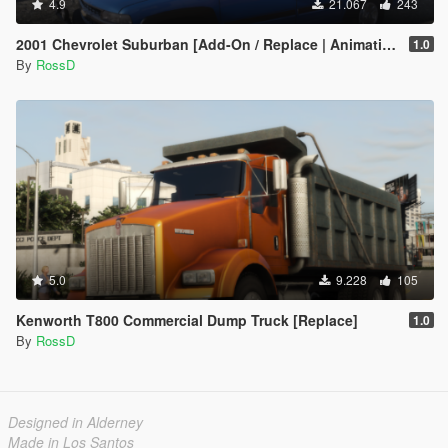
4.9
21.067
243
2001 Chevrolet Suburban [Add-On / Replace | Animations | Tuning | Wheels | Template | LODs]
1.0
By
RossD
5.0
9.228
105
Kenworth T800 Commercial Dump Truck [Replace]
1.0
By
RossD
Designed in Alderney
Made in Los Santos