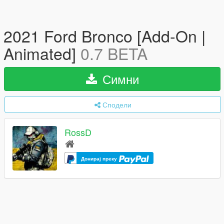
2021 Ford Bronco [Add-On |
Animated]
0.7 BETA
Симни
Сподели
RossD
Донирај преку