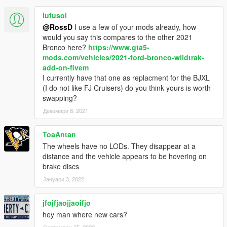
lufusol
@RossD
I use a few of your mods already, how
would you say this compares to the other 2021
Bronco here?
https://www.gta5-
mods.com/vehicles/2021-ford-bronco-wildtrak-
add-on-fivem
I currently have that one as replacment for the BJXL
(I do not like FJ Cruisers) do you think yours is worth
swapping?
Декември 8, 2021
ToaAntan
The wheels have no LODs. They disappear at a
distance and the vehicle appears to be hovering on
brake discs
Јануари 3, 2022
jfojfjaojjaoifjo
hey man where new cars?