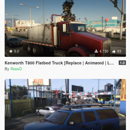
5.0
4.730
83
Kenworth T800 Flatbed Truck [Replace | Animated | LODs]
1.0
By
RossD