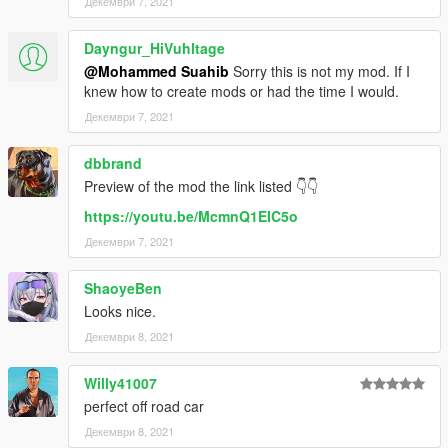
Декември 7, 2021
Dayngur_HiVuhltage
@Mohammed Suahib
Sorry this is not my mod. If I
knew how to create mods or had the time I would.
Декември 7, 2021
dbbrand
Preview of the mod the link listed 👇👇
https://youtu.be/McmnQ1EIC5o
Декември 7, 2021
ShaoyeBen
Looks nice.
Декември 8, 2021
Willy41007
perfect off road car
Декември 8, 2021