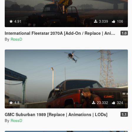
4.91
3.039
106
International Fleetstar 2070A [Add-On / Replace | Animated]
1.0
By
RossD
4.8
23.332
324
GMC Suburban 1989 [Replace | Animations | LODs]
1.1
By
RossD