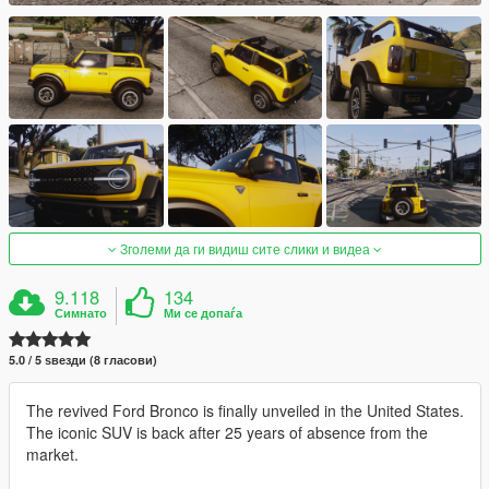
Зголеми да ги видиш сите слики и видеа
9.118
134
Симнато
Ми се допаѓа
5.0 / 5 ѕвезди (8 гласови)
The revived Ford Bronco is finally unveiled in the United States.
The iconic SUV is back after 25 years of absence from the
market.