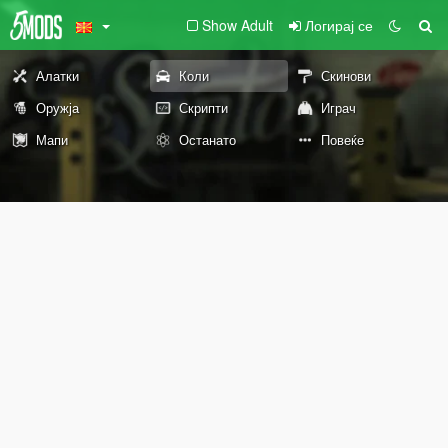
Show Adult
Логирај се
Алатки
Коли
Скинови
Оружја
Скрипти
Играч
Мапи
Останато
Повеќе