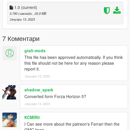
1.0
(current)
3.790 симнато
, 25,9 MB
Јануари 13, 2023
7 Коментари
gta5-mods
This file has been approved automatically. If you think
this file should not be here for any reason please
report it.
Јануари 13, 2023
shadow_spark
Converted form Forza Horizon 5?
Јануари 14, 2023
KCMIR0
I Can see more about the patreon's Ferrari then the
GMC lmao