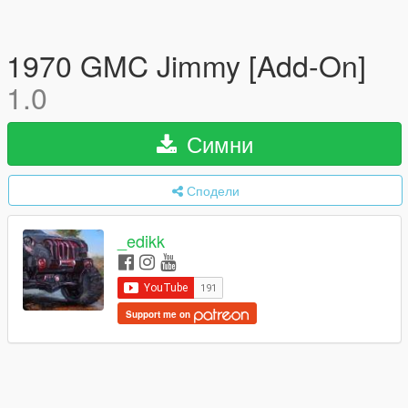
1970 GMC Jimmy [Add-On]
1.0
Симни
Сподели
_edikk
Support me on