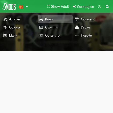
Show Adult
Логирај се
Алатки
Коли
Скинови
Оружја
Скрипти
Играч
Мапи
Останато
Повеќе