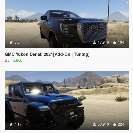
5.0
17.946
104
GMC Yukon Denali 2021[Add-On | Tuning]
By
_edikk
4.17
33.910
224