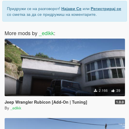
Придружи се на разговорот!
Најави Се
или
Регистрирај се
со сметка за да се придружиш на коментарите.
More mods by
_edikk
:
2.166
39
Jeep Wrangler Rubicon [Add-On | Tuning]
1.0.0
By
_edikk