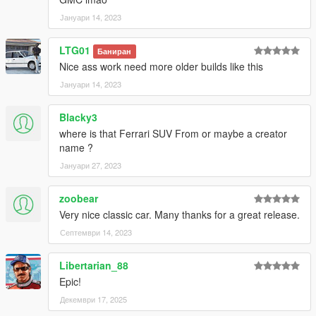
Јануари 14, 2023
LTG01
Баниран
Nice ass work need more older builds like this
Јануари 14, 2023
Blacky3
where is that Ferrari SUV From or maybe a creator
name ?
Јануари 27, 2023
zoobear
Very nice classic car. Many thanks for a great release.
Септември 14, 2023
Libertarian_88
Epic!
Декември 17, 2025