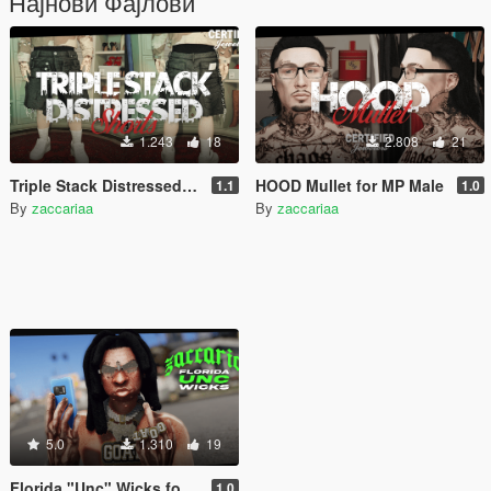
Најнови Фајлови
1.243
18
2.808
21
Triple Stack Distressed Shorts for MP Male
HOOD Mullet for MP Male
1.1
1.0
By
zaccariaa
By
zaccariaa
5.0
1.310
19
Florida "Unc" Wicks for MP Male
1.0