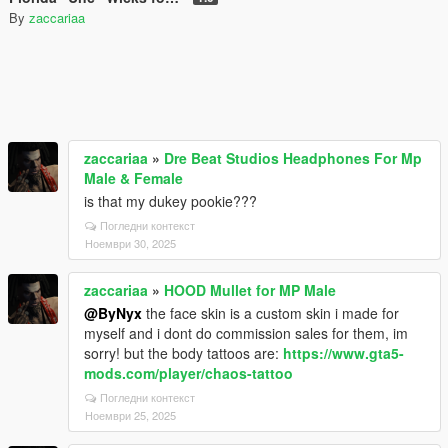
By
zaccariaa
zaccariaa
»
Dre Beat Studios Headphones For Mp
Male & Female
is that my dukey pookie???
Погледни контекст
Ноември 30, 2025
zaccariaa
»
HOOD Mullet for MP Male
@ByNyx
the face skin is a custom skin i made for
myself and i dont do commission sales for them, im
sorry! but the body tattoos are:
https://www.gta5-
mods.com/player/chaos-tattoo
Погледни контекст
Ноември 25, 2025