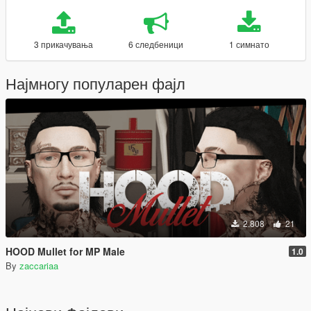
3 прикачувања
6 следбеници
1 симнато
Најмногу популарен фајл
2.808
21
HOOD Mullet for MP Male
1.0
By
zaccariaa