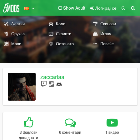
Show Adult
Логирај се
Алатки
Коли
Скинови
Оружја
Скрипти
Играч
Мапи
Останато
Повеќе
zaccariaa
3 фајлови
6 коментари
1 видео
допаднати