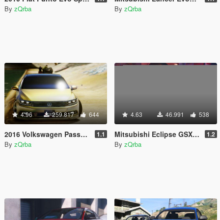
By
zQrba
By
zQrba
4.96
259.817
644
4.63
46.991
538
2016 Volkswagen Passat B8 [Add-On / Replace | Wipers]
Mitsubishi Eclipse GSX [Add-On]
1.1
1.2
By
zQrba
By
zQrba