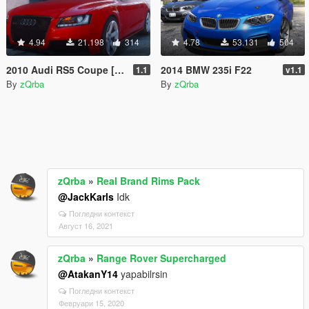
4.94
21.198
314
4.78
53.131
504
2010 Audi RS5 Coupe [Add-On | LODs]
2014 BMW 235i F22
1.1
v1.1
By
zQrba
By
zQrba
zQrba
»
Real Brand Rims Pack
@JackKarls
Idk
Погледни контекст
Август 16, 2021
zQrba
»
Range Rover Supercharged
@AtakanY14
yapabilrsin
Погледни контекст
Февруари 15, 2020