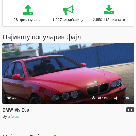
28 прикачувања
1.007 следбеници
2.550.112 симнато
Најмногу популарен фајл
4.8
307.802
1.198
BMW M5 E39
1.1
By
zQrba