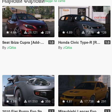
Најнови Фајлови
Види ги сите
4.64
26.121
228
4.89
7.278
126
Seat Ibiza Cupra [Add-On]
Honda Civic Type-R [RHD Anims]
1.0
1.0
By
zQrba
By
zQrba
4.86
61.550
359
4.81
17.738
291
2010 Fiat Punto Evo Sport [Add-On / Replace]
Mitsubishi Lancer EvoVI Tommi Makinen [Add-On | RHD | Wipers]
1.1
1.1