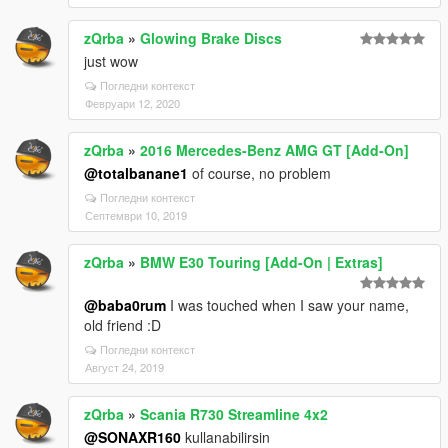
zQrba
»
Glowing Brake Discs
just wow
Погледни контекст
Февруари 12, 2020
zQrba
»
2016 Mercedes-Benz AMG GT [Add-On]
@totalbanane1
of course, no problem
Погледни контекст
Септември 10, 2019
zQrba
»
BMW E30 Touring [Add-On | Extras]
@baba0rum
I was touched when I saw your name,
old friend :D
Погледни контекст
Август 24, 2019
zQrba
»
Scania R730 Streamline 4x2
@SONAXR160
kullanabilirsin