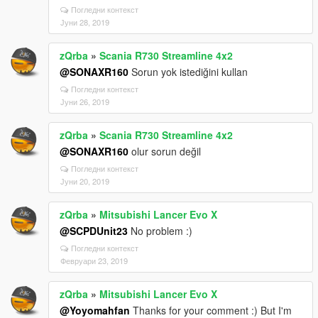
Погледни контекст
Јуни 28, 2019
zQrba
»
Scania R730 Streamline 4x2
@SONAXR160
Sorun yok istediğini kullan
Погледни контекст
Јуни 26, 2019
zQrba
»
Scania R730 Streamline 4x2
@SONAXR160
olur sorun değil
Погледни контекст
Јуни 20, 2019
zQrba
»
Mitsubishi Lancer Evo X
@SCPDUnit23
No problem :)
Погледни контекст
Февруари 23, 2019
zQrba
»
Mitsubishi Lancer Evo X
@Yoyomahfan
Thanks for your comment :) But I'm