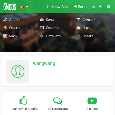
Show Adult
Логирај се
Алатки
Коли
Скинови
Оружја
Скрипти
Играч
Мапи
Останато
Повеќе
wangwang
1 фајл му се допаѓа
18 коментари
0 видеа