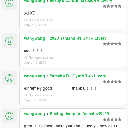
wangwang
»
Imkay's Carbon M1000RR Livery
太帅了！！！
Погледни контекст
Април 17, 2023
wangwang
»
2020 Yamaha R1 GYTR Livery
cool！！！
Погледни контекст
Април 17, 2023
wangwang
»
Yamaha R1 Gytr VR 46 Livery
extremely good！！！！！thank u！！！
Погледни контекст
Април 17, 2023
wangwang
»
Racing livery for Yamaha R125
great！！please make yamaha r1 livery，how can i