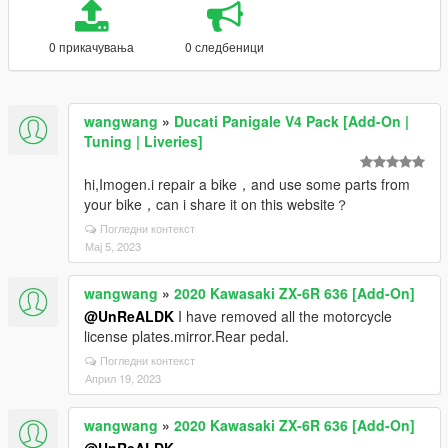
0 прикачувања
0 следбеници
wangwang
»
Ducati Panigale V4 Pack [Add-On |
Tuning | Liveries]
hi,Imogen.i repair a bike，and use some parts from
your bike，can i share it on this website？
Погледни контекст
Мај 5, 2023
wangwang
»
2020 Kawasaki ZX-6R 636 [Add-On]
@UnReALDK
I have removed all the motorcycle
license plates.mirror.Rear pedal.
Погледни контекст
Април 19, 2023
wangwang
»
2020 Kawasaki ZX-6R 636 [Add-On]