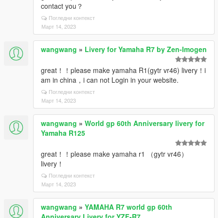
contact you？
Погледни контекст
Март 14, 2023
wangwang
»
Livery for Yamaha R7 by Zen-Imogen
great！！please make yamaha R1(gytr vr46) livery！i
am in china，i can not Login in your website.
Погледни контекст
Март 14, 2023
wangwang
»
World gp 60th Anniversary livery for
Yamaha R125
great！！please make yamaha r1 （gytr vr46）
livery！
Погледни контекст
Март 14, 2023
wangwang
»
YAMAHA R7 world gp 60th
Anniversary Livery for YZF-R7