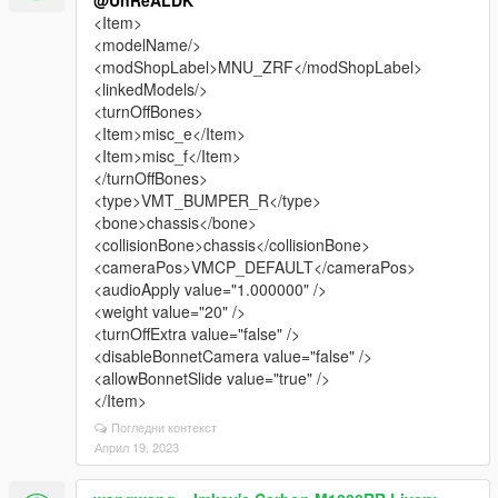
@UnReALDK
<Item>
<modelName/>
<modShopLabel>MNU_ZRF</modShopLabel>
<linkedModels/>
<turnOffBones>
<Item>misc_e</Item>
<Item>misc_f</Item>
</turnOffBones>
<type>VMT_BUMPER_R</type>
<bone>chassis</bone>
<collisionBone>chassis</collisionBone>
<cameraPos>VMCP_DEFAULT</cameraPos>
<audioApply value="1.000000" />
<weight value="20" />
<turnOffExtra value="false" />
<disableBonnetCamera value="false" />
<allowBonnetSlide value="true" />
</Item>
Погледни контекст
Април 19, 2023