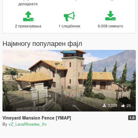
допаднати
2 прикачувања
1 следбеник
6.008 симнато
Најмногу популарен фајл
3.325
26
Vineyard Mansion Fence [YMAP]
1.0
By
vZ_LanaRhoades_Xv