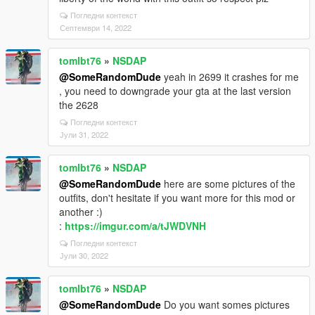
Погледни контекст
Септември 14, 2022
tomlbt76
»
NSDAP
@SomeRandomDude
yeah in 2699 it crashes for me
, you need to downgrade your gta at the last version
the 2628
Погледни контекст
Јули 31, 2022
tomlbt76
»
NSDAP
@SomeRandomDude
here are some pictures of the
outfits, don't hesitate if you want more for this mod or
another :)
:
https://imgur.com/a/tJWDVNH
Погледни контекст
Јули 30, 2022
tomlbt76
»
NSDAP
@SomeRandomDude
Do you want somes pictures