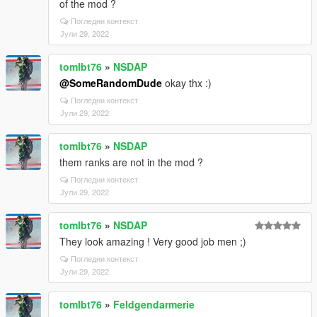
of the mod ?
Погледни контекст
Јули 29, 2022
tomlbt76
»
NSDAP
@SomeRandomDude
okay thx :)
Погледни контекст
Јули 29, 2022
tomlbt76
»
NSDAP
them ranks are not in the mod ?
Погледни контекст
Јули 29, 2022
tomlbt76
»
NSDAP
They look amazing ! Very good job men ;)
Погледни контекст
Јули 29, 2022
tomlbt76
»
Feldgendarmerie