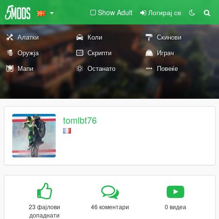
Show Adult
Логирај се
Алатки
Коли
Скинови
Оружја
Скрипти
Играч
Мапи
Останато
Повеќе
tomlbt76
23 фајлови
46 коментари
0 видеа
допаднати