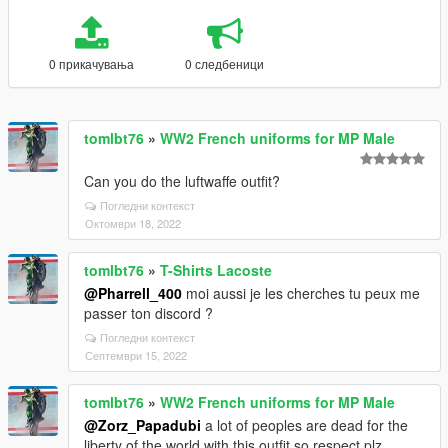
0 прикачувања
0 следбеници
tomlbt76
»
WW2 French uniforms for MP Male
Can you do the luftwaffe outfit?
Погледни контекст
Октомври 18, 2022
tomlbt76
»
T-Shirts Lacoste
@Pharrell_400
moi aussi je les cherches tu peux me
passer ton discord ?
Погледни контекст
Септември 15, 2022
tomlbt76
»
WW2 French uniforms for MP Male
@Zorz_Papadubi
a lot of peoples are dead for the
liberty of the world with this outfit so respect plz