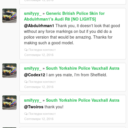
smifyyy_
»
Generic British Police Skin for
Abdulrhman1's Audi R8 [NO LIGHTS]
@Abdulrhman1
Thank you, it doesn't look that good
without any force markings on but if you did do a
police version that would be amazing. Thanks for
making such a good model.
Погледни контекст
Септември 12, 2016
smifyyy_
»
South Yorkshire Police Vauxhall Astra
@Codex12
I am yes mate, I'm from Sheffield.
Погледни контекст
Септември 12, 2016
smifyyy_
»
South Yorkshire Police Vauxhall Astra
@Twoiros
thank you!
Погледни контекст
Септември 12, 2016