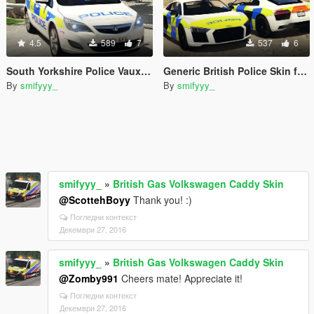
4.5
589
7
537
6
South Yorkshire Police Vauxhall Astra
Generic British Police Skin for Abdulrhman1's Audi R8 [NO LIGHTS]
By
smifyyy_
By
smifyyy_
smifyyy_
»
British Gas Volkswagen Caddy Skin
@ScottehBoyy
Thank you! :)
Погледни контекст
Декември 27, 2016
smifyyy_
»
British Gas Volkswagen Caddy Skin
@Zomby991
Cheers mate! Appreciate it!
Погледни контекст
Декември 27, 2016