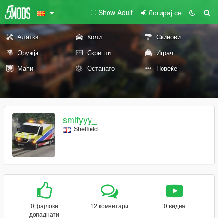
Show Adult
Логирај се
Алатки
Коли
Скинови
Оружја
Скрипти
Играч
Мапи
Останато
Повеќе
smifyyy_
Sheffield
0 фајлови
12 коментари
0 видеа
допаднати