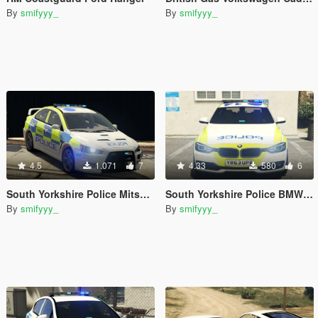
By
smifyyy_
By
smifyyy_
4.5
1.071
7
4.33
580
6
South Yorkshire Police Mitsubishi Evo X
South Yorkshire Police BMW 330d (White)
By
smifyyy_
By
smifyyy_