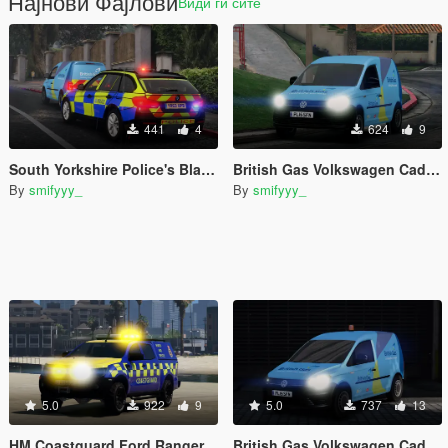
Најнови Фајлови
Види ги сите
441
4
624
9
South Yorkshire Police's Black BMW 330d Touring
British Gas Volkswagen Caddy Skin (No Emergency Lights)
By
smifyyy_
By
smifyyy_
5.0
922
9
5.0
737
13
HM Coastguard Ford Ranger
British Gas Volkswagen Caddy Skin