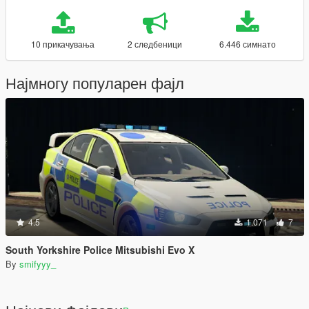
10 прикачувања
2 следбеници
6.446 симнато
Најмногу популарен фајл
4.5
1.071
7
South Yorkshire Police Mitsubishi Evo X
By
smifyyy_