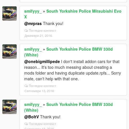
smifyyy_
»
South Yorkshire Police Mitsubishi Evo
X
@mrpras
Thank you!
Погледни контекст
Декември 21, 2016
smifyyy_
»
South Yorkshire Police BMW 330d
(White)
@onebigmillipede
I don't install addon cars for that
reason... It's too much messing about creating a
mods folder and having duplicate update.rpfs... Sorry
mate, can't help with that one.
Погледни контекст
Септември 13, 2016
smifyyy_
»
South Yorkshire Police BMW 330d
(White)
@BoltV
Thank you!
Погледни контекст
Септември 13, 2016