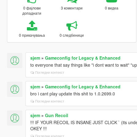
0 фајлови
3 коментари
0 видеа
допаднати
0 прикачувања
0 следбеници
sjem
»
Gameconfig for Legacy & Enhanced
to everyone that say things like "i dont want to wait" "up
Погледни контекст
sjem
»
Gameconfig for Legacy & Enhanced
bro i cant play update this shit to 1.0.2699.0
Погледни контекст
sjem
»
Gun Recoil
!!! IF YOUR RECOIL IS INSANE JUST CLICK ` (its unde
OKEY !!!
Погледни контекст