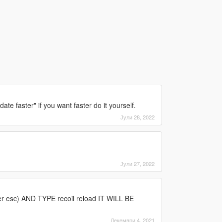
date faster" if you want faster do it yourself.
Јули 28, 2022
Јули 27, 2022
r esc) AND TYPE recoil reload IT WILL BE
Декември 4, 2021